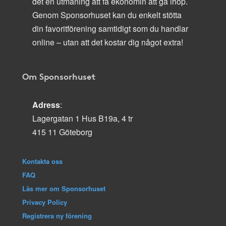
det en utmaning att få ekonomin att gå ihop.
Genom Sponsorhuset kan du enkelt stötta
din favoritförening samtidigt som du handlar
online – utan att det kostar dig något extra!
Om Sponsorhuset
Adress
:
Lagergatan 1 Hus B19a, 4 tr
415 11 Göteborg
Kontakta oss
FAQ
Läs mer om Sponsorhuset
Privacy Policy
Registrera ny förening