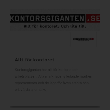
Allt för kontoret
Kontorsgiganten har allt för kontoret och
arbetsplatsen. Alla marknadens ledande märken
representeras och de lagerför även starka och
prisvärda alternativ.