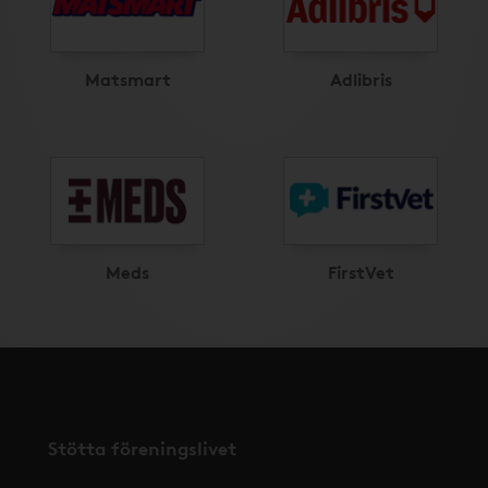
Matsmart
Adlibris
Meds
FirstVet
Stötta föreningslivet