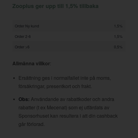
Zooplus ger upp till 1,5% tillbaka
Order Ny kund
1,5%
Order 2-6
1,5%
Order >6
0,5%
Allmänna villkor
:
Ersättning ges i normalfallet inte på moms,
försäkringar, presentkort och frakt.
Obs:
Användande av rabattkoder och andra
rabatter (t ex Mecenat) som ej utfärdats av
Sponsorhuset kan resultera i att din cashback
går förlorad.