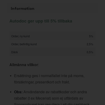
Information
Autodoc ger upp till 5% tillbaka
Order, ny kund
5%
Order, befintlig kund
2,5%
Däck
0,5%
Allmänna villkor
:
Ersättning ges i normalfallet inte på moms,
försäkringar, presentkort och frakt.
Obs:
Användande av rabattkoder och andra
rabatter (t ex Mecenat) som ej utfärdats av
Sponsorhuset kan resultera i att din cashback