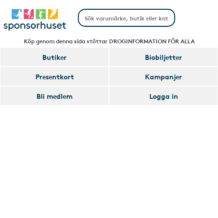
Köp genom denna sida stöttar DROGINFORMATION FÖR ALLA
Butiker
Biobiljetter
Handla
Presentkort
Kampanjer
Smart
Bli medlem
Logga in
Glömmer
Lägg
du
till
av
Handla
att
Smart