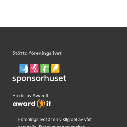
klicka
här
.
Stötta föreningslivet
En del av AwardIt
Föreningslivet är en viktig del av vårt
samhälle. Det skapar gemenskap,