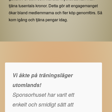
tjäna tusentals kronor. Detta gör att engagemanget
ökar bland medlemmarna och fler köp genomförs. Så
kom igång och tjäna pengar idag.
Vi åkte på träningsläger
utomlands!
Sponsorhuset har varit ett
enkelt och smidigt sätt att