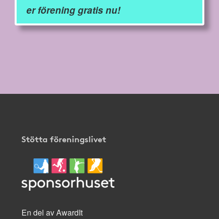
er förening gratis nu!
Stötta föreningslivet
En del av AwardIt