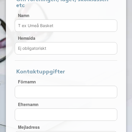
etc
Namn
Hemsida
Kontaktuppgifter
Förnamn
Efternamn
Mejladress