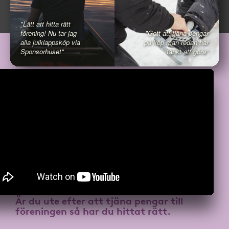
"Lätt att hitta rätt
förening! Nu tar jag
"Gott att tjäna pengar
alla julklappsköp via
på köp man redan har
Sponsorhuset"
tänkt att göra"
Är du ute efter att
tjäna pengar till
föreningen
så har du hittat rätt.