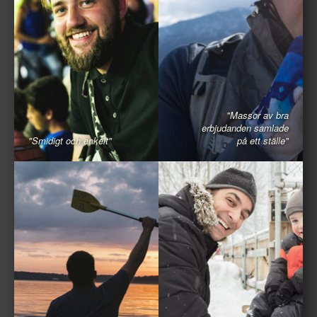
"Massor av bra
erbjudanden samlade
"Smidigt och enkelt"
på ett ställe"