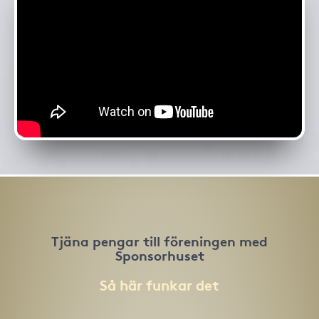
Tjäna pengar till föreningen med
Sponsorhuset
Så här funkar det