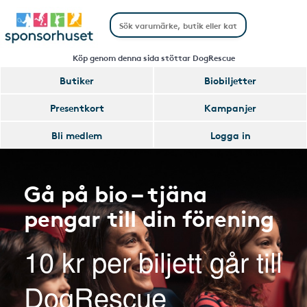
Köp genom denna sida stöttar DogRescue
Butiker
Biobiljetter
Presentkort
Kampanjer
Bli medlem
Logga in
Gå på bio – tjäna
pengar till din förening
10 kr per biljett går till
DogRescue