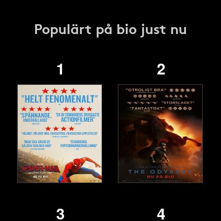
Populärt på bio just nu
1
2
3
4