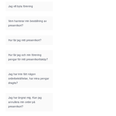
Jag vill byta förening
Vem hanterar min beställning av
presentkort?
Hur får jag mitt presentkort?
Hur får jag och min förening
pengar för mitt presentkorttsköp?
Jag har inte fått någon
orderbekräftelse, har mina pengar
dragits?
Jag har ångrat mig. Kan jag
annullera min order på
presentkort?