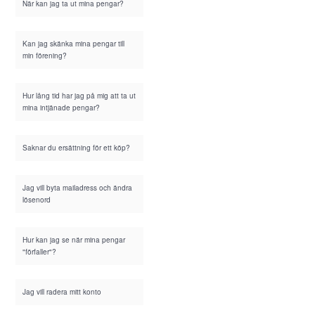
När kan jag ta ut mina pengar?
Kan jag skänka mina pengar till
min förening?
Hur lång tid har jag på mig att ta ut
mina intjänade pengar?
Saknar du ersättning för ett köp?
Jag vill byta mailadress och ändra
lösenord
Hur kan jag se när mina pengar
"förfaller"?
Jag vill radera mitt konto