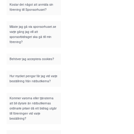
Kostar det något att anmäla sin
förening till Sponsorhuset?
Måste jag gå via sponsorhuset.se
varje gång jag vill att
sponsorbidraget ska gå till min
förening?
Behöver jag acceptera cookies?
Hur mycket pengar får jag vid varje
beställning från nätbutikerna?
Kommer varorna eller tjänsterna
att bli dyrare än nätbutikernas
ordinarie priser då ett bidrag utgår
till föreningen vid varje
beställning?