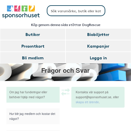
Köp genom denna sida stöttar DogRescue
Butiker
Biobiljetter
Presentkort
Kampanjer
Bli medlem
Logga in
Frågor och Svar
Om jag har funderingar eller
Kontakta vår support på
behöver hjälp med något?
support@sponsorhuset.se, eller
skapa ett ärende
.
Hur blir jag medlem och kostar det
något?