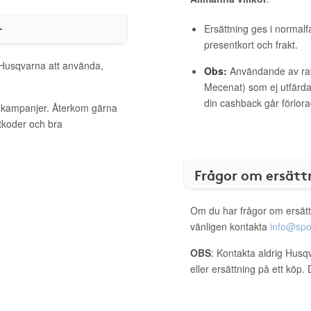
r
Ersättning ges i normalf
presentkort och frakt.
l Husqvarna att använda,
Obs:
Användande av raba
Mecenat) som ej utfärdat
din cashback går förlora
a kampanjer. Återkom gärna
ttkoder och bra
Frågor om ersätt
Om du har frågor om ersätt
vänligen kontakta
info@spo
OBS
: Kontakta aldrig Husq
eller ersättning på ett köp