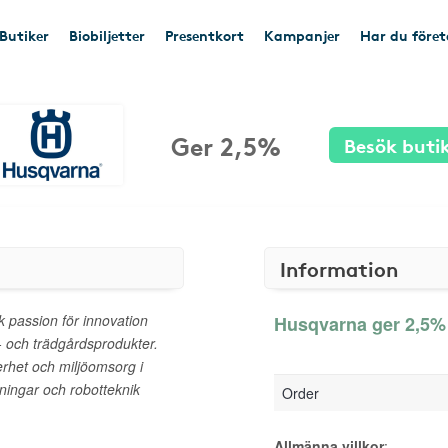
Butiker
Biobiljetter
Presentkort
Kampanjer
Har du före
Ger 2,5%
Besök buti
Information
 passion för innovation
Husqvarna ger 2,5% 
- och trädgårdsprodukter.
rhet och miljöomsorg i
sningar och robotteknik
Order
Allmänna villkor
: