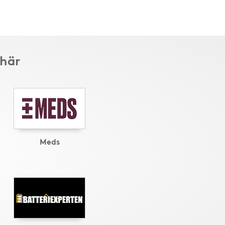
 här
Meds