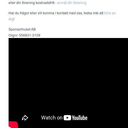
eller din förening kostnadsfritt -
anmäl din förening
Har du frågor eller vill komma i kontakt med oss, tveka inte att
höra av
dig
!
Sponsorhuset AB
Orgnr: 556831-3109