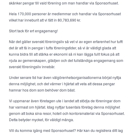
skänker pengar till vald förening om man handlar via Sponsorhuset.
Hela 170,000 personer är medlemmar och handlar via Sponsorhuset
vilket har inneburit att vi fått in 80,783,690 kr.
Stort tack för ert engagemang!
När det gäller svenskt föreningsliv så vet vi av egen erfarenhet hur tufft
det är att få in pengar i tuffa föreningstider, så vi är väldigt glada att
kunna bidra till att stärka er ekonomi så ni kan lägga fullt fokus på att
njuta av gemenskapen, glädjen och det fullständiga engagemang som
svenskt föreningsliv innebär.
Under senare tid har även välgörenhetsorganisationerna börjat nyttja
denna möjlighet, och det värmer i hjärtat att veta att dessa pengar
hamnar hos dom som behöver dom bäst.
Vi uppmanar även företagen ute i landet att stödja de föreningar dom
har varmast om hjärtat. Idag nyttjar tusentals företag denna möjlighet
genom att boka sina resor, hotell och kontorsmaterial via Sponsorhuset.
Detta betyder mycket, för väldigt många.
Vill du komma igång med Sponsorhuset? Här kan du registrera ditt lag