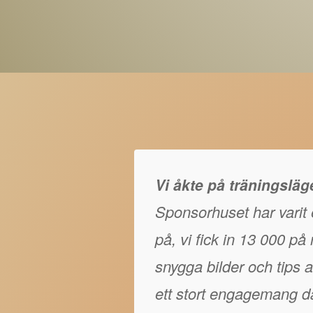
Vi åkte på träningslä
Sponsorhuset har varit e
på, vi fick in 13 000 p
snygga bilder och tips at
ett stort engagemang då