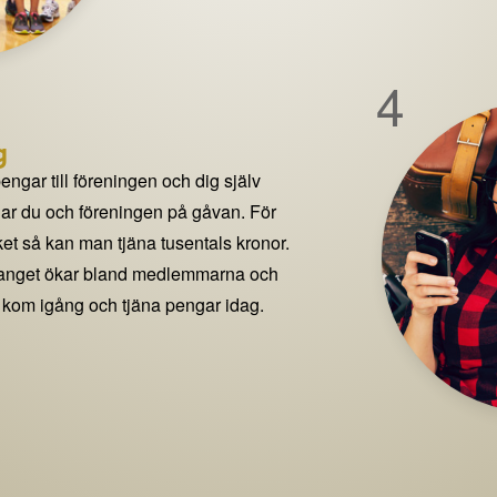
4
g
pengar till föreningen och dig själv
delar du och föreningen på gåvan. För
t så kan man tjäna tusentals kronor.
manget ökar bland medlemmarna och
 kom igång och tjäna pengar idag.