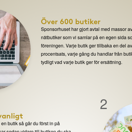
Över 600 butiker
Sponsorhuset har gjort avtal med massor av
nätbutiker som vi samlar på en egen sida so
föreningen. Varje butik ger tillbaka en del av
procentsats, varje gång du handlar från but
tydligt vad varje butik ger för ersättning.
2
anligt
n butik så går du först in på
ar sedan vidare till butiken du ska