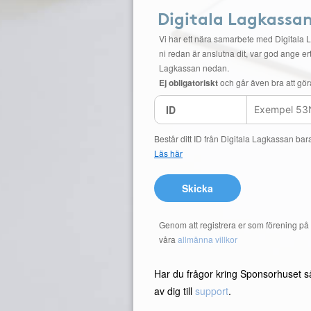
Digitala Lagkassa
Vi har ett nära samarbete med Digitala 
ni redan är anslutna dit, var god ange ert
Lagkassan nedan.
Ej obligatoriskt
och går även bra att gör
ID
Består ditt ID från Digitala Lagkassan bar
Läs här
Skicka
Genom att registrera er som förening p
våra
allmänna villkor
Har du frågor kring Sponsorhuset s
av dig till
support
.