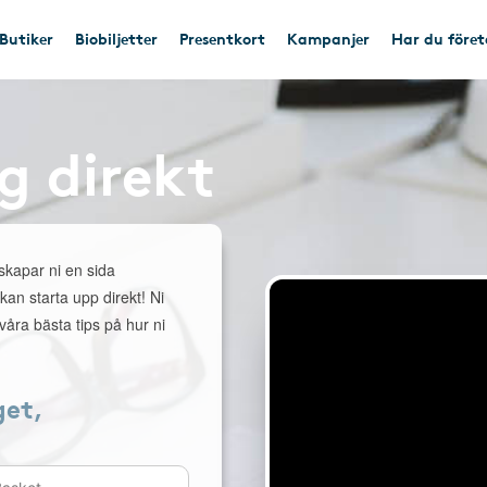
Butiker
Biobiljetter
Presentkort
Kampanjer
Har du före
g direkt
 skapar ni en sida
 kan starta upp direkt! Ni
åra bästa tips på hur ni
get,