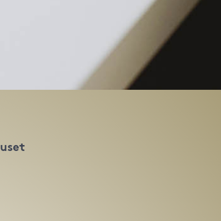
huset
t