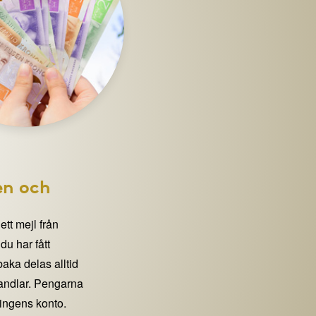
en och
 ett mejl från
 har fått
lbaka delas alltid
handlar. Pengarna
eningens konto.