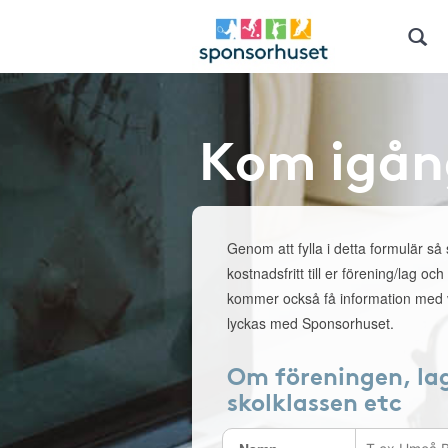
Kom igån
Genom att fylla i detta formulär så
kostnadsfritt till er förening/lag och
kommer också få information med v
lyckas med Sponsorhuset.
Om föreningen, la
skolklassen etc