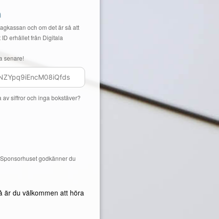
n
Lagkassan och om det är så att
 ID erhållet från Digitala
a senare!
a av siffror och inga bokstäver?
å Sponsorhuset godkänner du
å är du välkommen att höra