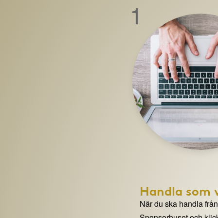
1
Handla som v
När du ska handla från e
Sponsorhuset och klick