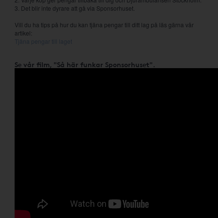
3. Det blir inte dyrare att gå via Sponsorhuset.
Vill du ha tips på hur du kan tjäna pengar till ditt lag på läs gärna vår
artikel:
Tjäna pengar till laget
Se vår film, "Så här funkar Sponsorhuset".