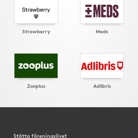
Strawberry
Meds
Zooplus
Adlibris
Stötta föreningslivet