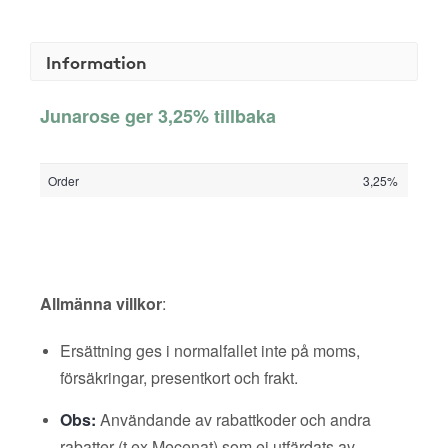
Information
Junarose ger 3,25% tillbaka
Order
3,25%
Allmänna villkor
:
Ersättning ges i normalfallet inte på moms,
försäkringar, presentkort och frakt.
Obs:
Användande av rabattkoder och andra
rabatter (t ex Mecenat) som ej utfärdats av