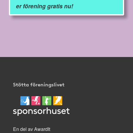
er förening gratis nu!
Stötta föreningslivet
En del av AwardIt