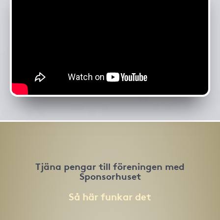
Tjäna pengar till föreningen med
Sponsorhuset
Så här funkar det