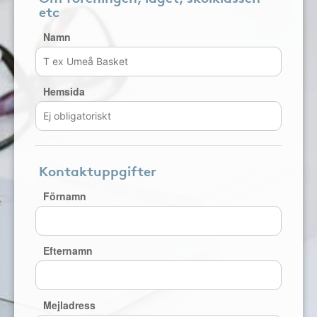
etc
Namn
Hemsida
Kontaktuppgifter
Förnamn
Efternamn
Mejladress