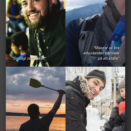
"Massor av bra
erbjudanden samlade
"Smidigt och enkelt"
på ett ställe"