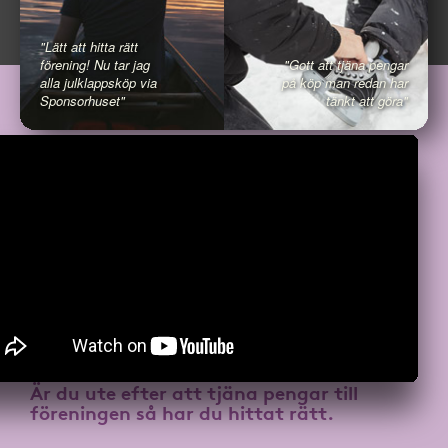
"Lätt att hitta rätt
förening! Nu tar jag
"Gott att tjäna pengar
alla julklappsköp via
på köp man redan har
Sponsorhuset"
tänkt att göra"
Är du ute efter att
tjäna pengar till
föreningen
så har du hittat rätt.