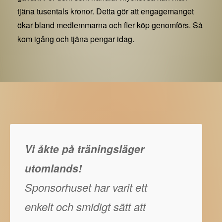
tjäna tusentals kronor. Detta gör att engagemanget
ökar bland medlemmarna och fler köp genomförs. Så
kom igång och tjäna pengar idag.
Vi åkte på träningsläger
utomlands!
Sponsorhuset har varit ett
enkelt och smidigt sätt att