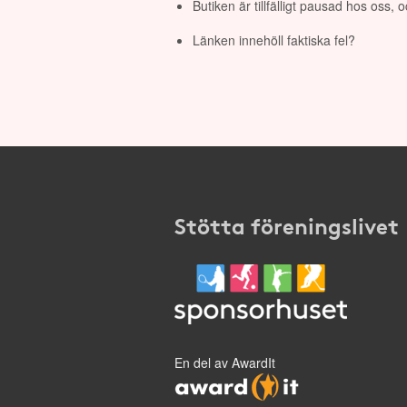
Butiken är tillfälligt pausad hos oss,
Länken innehöll faktiska fel?
Stötta föreningslivet
En del av AwardIt