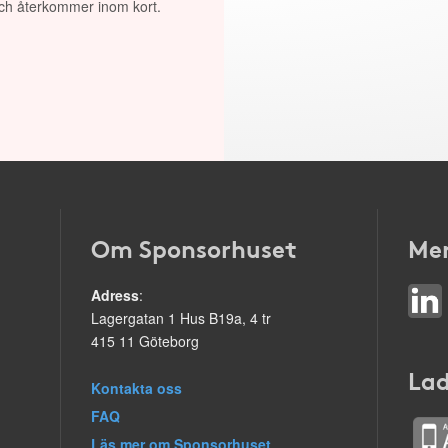
 och återkommer inom kort.
Om Sponsorhuset
Mer
Adress
:
Lagergatan 1 Hus B19a, 4 tr
415 11 Göteborg
Lad
Kontakta oss
FAQ
Läs mer om Sponsorhuset