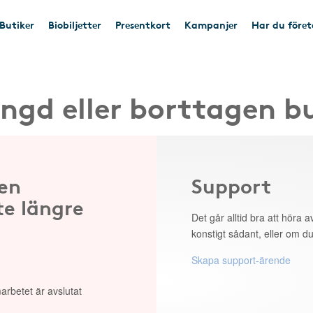
Butiker
Biobiljetter
Presentkort
Kampanjer
Har du före
ngd eller borttagen b
 en
Support
te längre
Det går alltid bra att höra av
konstigt sådant, eller om du
Skapa support-ärende
arbetet är avslutat