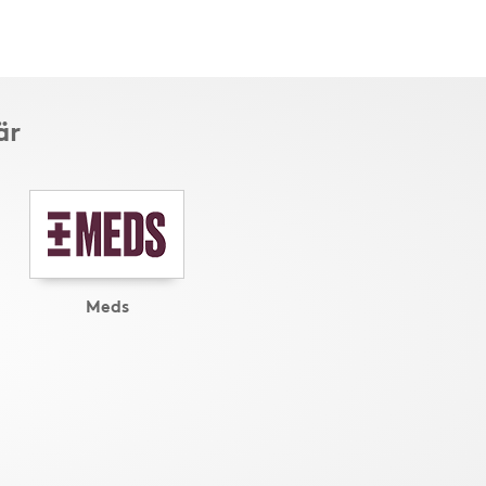
är
Meds