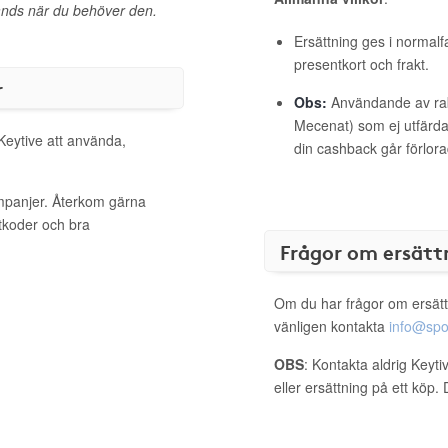
l hands när du behöver den.
Ersättning ges i normalf
presentkort och frakt.
r
Obs:
Användande av raba
Mecenat) som ej utfärdat
 Keytive att använda,
din cashback går förlora
ampanjer. Återkom gärna
ttkoder och bra
Frågor om ersätt
Om du har frågor om ersätt
vänligen kontakta
info@spo
OBS
: Kontakta aldrig Keyt
eller ersättning på ett köp