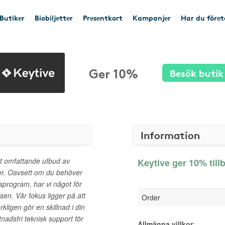
Butiker
Biobiljetter
Presentkort
Kampanjer
Har du före
Ger 10%
Besök butik
Information
ett omfattande utbud av
Keytive ger 10% till
ser. Oavsett om du behöver
usprogram, har vi något för
tsen. Vår fokus ligger på att
Order
ligen gör en skillnad i din
adsfri teknisk support för
Allmänna villkor
: