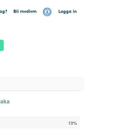
tag?
Bli medlem
Logga in
baka
10%