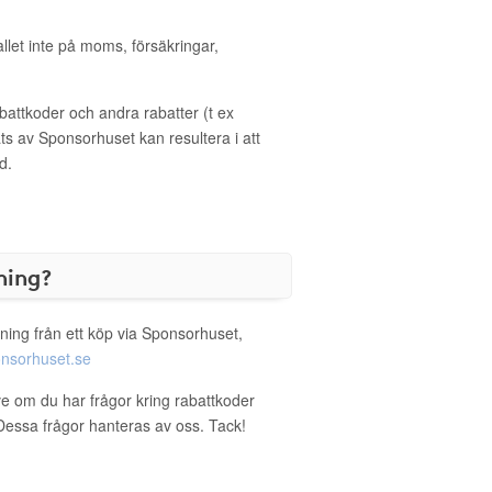
allet inte på moms, försäkringar,
ttkoder och andra rabatter (t ex
s av Sponsorhuset kan resultera i att
d.
ning?
ning från ett köp via Sponsorhuset,
nsorhuset.se
ive om du har frågor kring rabattkoder
. Dessa frågor hanteras av oss. Tack!