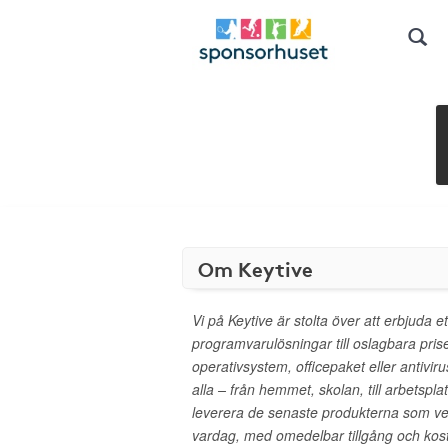
Om Keytive
Vi på Keytive är stolta över att erbjuda 
programvarulösningar till oslagbara pri
operativsystem, officepaket eller antivir
alla – från hemmet, skolan, till arbetspla
leverera de senaste produkterna som verk
vardag, med omedelbar tillgång och kostn