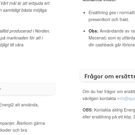
Vårt mål är att erbjuda ert
n samtidigt bästa möjliga
Ersättning ges i normalf
presentkort och frakt.
r alltid producerad i Norden.
Obs:
Användande av raba
n på marknaden för att i
Mecenat) som ej utfärdat
igt till våra
din cashback går förlora
Frågor om ersätt
r
Om du har frågor om ersätt
vänligen kontakta
info@spo
 Energi2 att använda,
OBS
: Kontakta aldrig Ener
eller ersättning på ett köp
ampanjer. Återkom gärna
ttkoder och bra