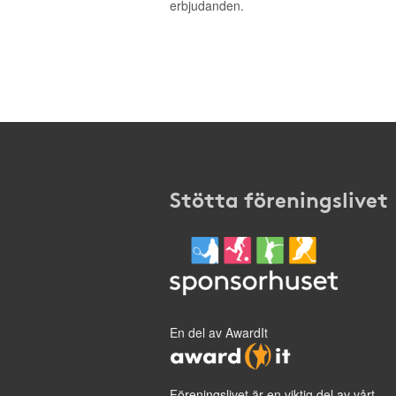
erbjudanden.
Stötta föreningslivet
En del av AwardIt
Föreningslivet är en viktig del av vårt