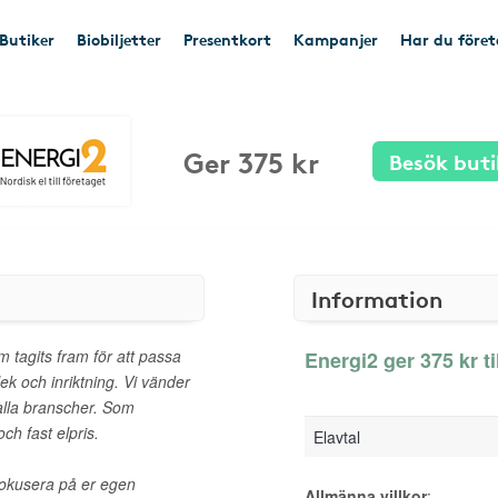
Butiker
Biobiljetter
Presentkort
Kampanjer
Har du före
Ger 375 kr
Besök buti
Information
 tagits fram för att passa
Energi2 ger 375 kr ti
lek och inriktning. Vi vänder
 alla branscher. Som
ch fast elpris.
Elavtal
 fokusera på er egen
Allmänna villkor
: