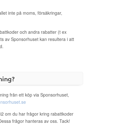
allet inte på moms, försäkringar,
ttkoder och andra rabatter (t ex
s av Sponsorhuset kan resultera i att
d.
ning?
ning från ett köp via Sponsorhuset,
nsorhuset.se
gi2 om du har frågor kring rabattkoder
. Dessa frågor hanteras av oss. Tack!