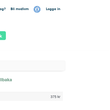
tag?
Bli medlem
Logga in
k
llbaka
375 kr