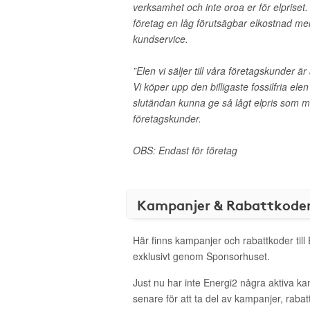
verksamhet och inte oroa er för elpriset. 
företag en låg förutsägbar elkostnad me
kundservice.
”Elen vi säljer till våra företagskunder ä
Vi köper upp den billigaste fossilfria ele
slutändan kunna ge så lågt elpris som möjl
företagskunder.
OBS: Endast för företag
Kampanjer & Rabattkode
Här finns kampanjer och rabattkoder till
exklusivt genom Sponsorhuset.
Just nu har inte Energi2 några aktiva k
senare för att ta del av kampanjer, raba