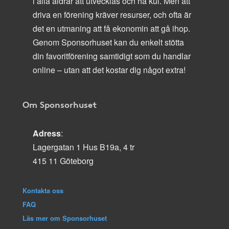
i alla åldrar att utvecklas och ha kul. Men att
driva en förening kräver resurser, och ofta är
det en utmaning att få ekonomin att gå ihop.
Genom Sponsorhuset kan du enkelt stötta
din favoritförening samtidigt som du handlar
online – utan att det kostar dig något extra!
Om Sponsorhuset
Adress
:
Lagergatan 1 Hus B19a, 4 tr
415 11 Göteborg
Kontakta oss
FAQ
Läs mer om Sponsorhuset