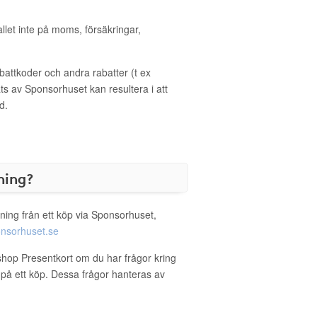
allet inte på moms, försäkringar,
ttkoder och andra rabatter (t ex
s av Sponsorhuset kan resultera i att
d.
ning?
ning från ett köp via Sponsorhuset,
nsorhuset.se
shop Presentkort om du har frågor kring
g på ett köp. Dessa frågor hanteras av