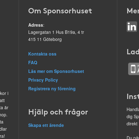
Om Sponsorhuset
Mer
Adress
:
Lagergatan 1 Hus B19a, 4 tr
415 11 Göteborg
Lad
Kontakta oss
FAQ
Läs mer om Sponsorhuset
Privacy Policy
Registrera ny förening
kor i
Ins
att
ta är
Hjälp och frågor
Handla
hop.
dig Sp
ta
direkt
Skapa ett ärende
dlar
ra!
Du på