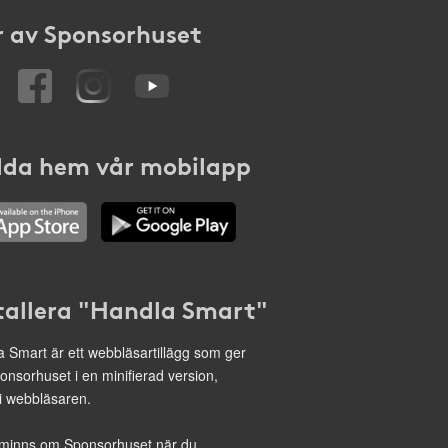
 av Sponsorhuset
da hem vår mobilapp
tallera "Handla Smart"
 Smart är ett webbläsartillägg som ger
onsorhuset i en minifierad version,
 i webbläsaren.
minns om Sponsorhuset när du