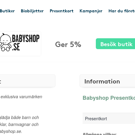
Butiker
Biobiljetter
Presentkort
Kampanjer
Har du före
Ger 5%
Besök butik
t
Information
 exklusiva varumärken
Babyshop Presentkor
glädja både barn och
Presentkort
iklar, barnvagnar och
Babyshop.se.
Allmänna villkor
: