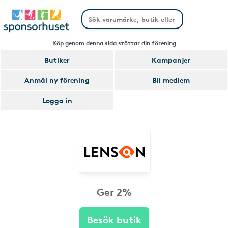
Köp genom denna sida stöttar din förening
Butiker
Kampanjer
Anmäl ny förening
Bli medlem
Logga in
Ger 2%
Besök butik