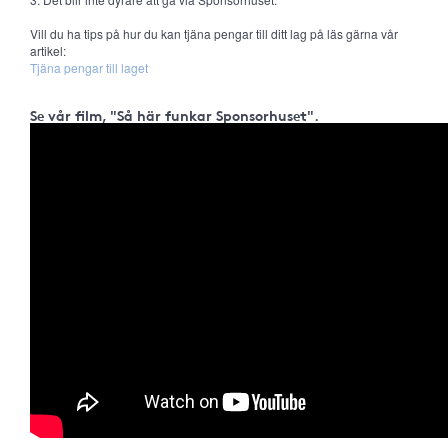
Vill du ha tips på hur du kan tjäna pengar till ditt lag på läs gärna vår
artikel:
Tjäna pengar till laget
Se vår film, "Så här funkar Sponsorhuset".