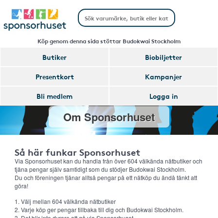
Köp genom denna sida stöttar Budokwai Stockholm
Butiker
Biobiljetter
Presentkort
Kampanjer
Bli medlem
Logga in
Om Sponsorhuset
Så här funkar Sponsorhuset
Via Sponsorhuset kan du handla från över 604 välkända nätbutiker och
tjäna pengar själv samtidigt som du stödjer Budokwai Stockholm.
Du och föreningen tjänar alltså pengar på ett nätköp du ändå tänkt att
göra!
1. Välj mellan 604 välkända nätbutiker
2. Varje köp ger pengar tillbaka till dig och Budokwai Stockholm.
3. Det blir inte dyrare att gå via Sponsorhuset.