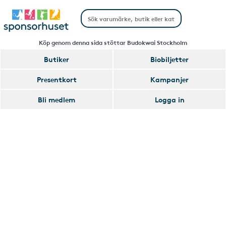
Köp genom denna sida stöttar Budokwai Stockholm
Butiker
Biobiljetter
Handla
Presentkort
Kampanjer
Smart
Bli medlem
Logga in
Glömmer
Lägg
du
till
av
Handla
att
Smart