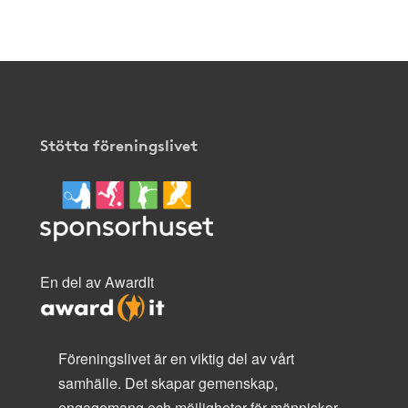
här
.
Stötta föreningslivet
En del av AwardIt
Föreningslivet är en viktig del av vårt
samhälle. Det skapar gemenskap,
engagemang och möjligheter för människor