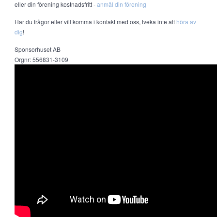
eller din förening kostnadsfritt -
anmäl din förening
Har du frågor eller vill komma i kontakt med oss, tveka inte att
höra av
dig
!
Sponsorhuset AB
Orgnr: 556831-3109