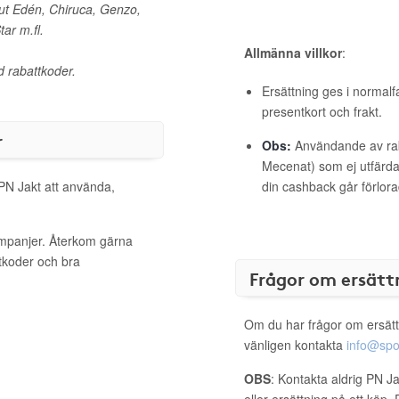
ut Edén, Chiruca, Genzo,
ar m.fl.
Allmänna villkor
:
 rabattkoder.
Ersättning ges i normalf
presentkort och frakt.
r
Obs:
Användande av raba
Mecenat) som ej utfärdat
 PN Jakt att använda,
din cashback går förlora
ampanjer. Återkom gärna
ttkoder och bra
Frågor om ersätt
Om du har frågor om ersätt
vänligen kontakta
info@spo
OBS
: Kontakta aldrig PN J