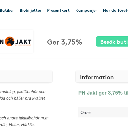
Butiker
Biobiljetter
Presentkort
Kampanjer
Har du före
Ger 3,75%
Besök buti
Information
rustning, jakttillbehör och
PN Jakt ger 3,75% ti
da och håller bra kvalitet
Order
 och andra jakttillbehör m.m
din, Peltor, Härkila,