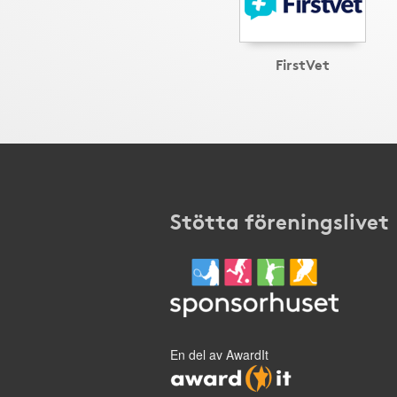
FirstVet
Stötta föreningslivet
En del av AwardIt