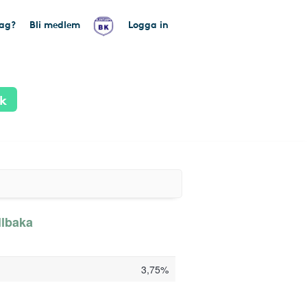
tag?
Bli medlem
Logga in
k
llbaka
3,75%