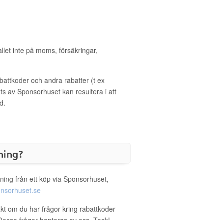
allet inte på moms, försäkringar,
ttkoder och andra rabatter (t ex
s av Sponsorhuset kan resultera i att
d.
ning?
ning från ett köp via Sponsorhuset,
nsorhuset.se
akt om du har frågor kring rabattkoder