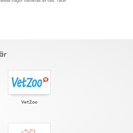
. Dessa frågor hanteras av oss. Tack!
är
VetZoo