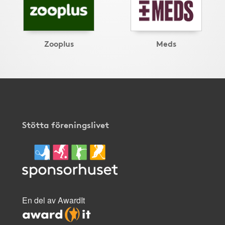
Zooplus
Meds
Stötta föreningslivet
En del av AwardIt