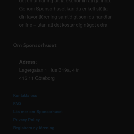
det en utmaning att få ekonomin att gå ihop.
Genom Sponsorhuset kan du enkelt stötta
din favoritförening samtidigt som du handlar
online – utan att det kostar dig något extra!
Om Sponsorhuset
Adress
:
Lagergatan 1 Hus B19a, 4 tr
415 11 Göteborg
Kontakta oss
FAQ
Läs mer om Sponsorhuset
Privacy Policy
Registrera ny förening