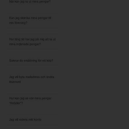
När kan jag ta ut mina pengar?
Kan jag skänka mina pengar till
min förening?
Hur lång tid har jag på mig att ta ut
mina intjänade pengar?
Saknar du ersättning för ett köp?
Jag vill byta mailadress och ändra
lösenord
Hur kan jag se när mina pengar
"förfaller"?
Jag vill radera mitt konto