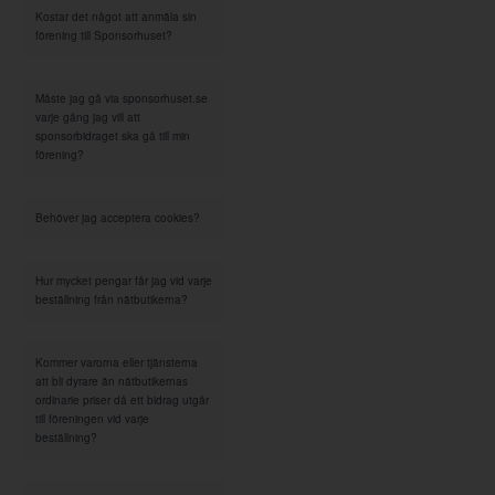
Kostar det något att anmäla sin
förening till Sponsorhuset?
Måste jag gå via sponsorhuset.se
varje gång jag vill att
sponsorbidraget ska gå till min
förening?
Behöver jag acceptera cookies?
Hur mycket pengar får jag vid varje
beställning från nätbutikerna?
Kommer varorna eller tjänsterna
att bli dyrare än nätbutikernas
ordinarie priser då ett bidrag utgår
till föreningen vid varje
beställning?