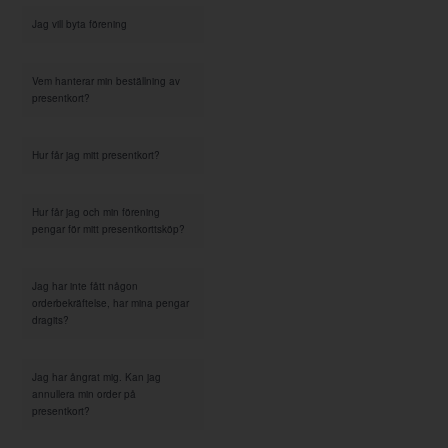
Jag vill byta förening
Vem hanterar min beställning av
presentkort?
Hur får jag mitt presentkort?
Hur får jag och min förening
pengar för mitt presentkorttsköp?
Jag har inte fått någon
orderbekräftelse, har mina pengar
dragits?
Jag har ångrat mig. Kan jag
annullera min order på
presentkort?