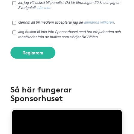
Ja, jag vill också bli panelist. Då får föreningen 50 kr och jag en
Sverigelott.
Läs mer.
Genom att bli medlem accepterar jag de
allmänna villkoren
.
Jag önskar få info från Sponsorhuset med bra erbjudanden och
rabattkoder från de butiker som stödjer BK Stöten
Registrera
Så här fungerar
Sponsorhuset