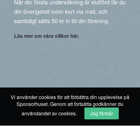
När din första undersökning är slutförd får du
din Sverigelott inom kort via mail, och
samtidigt sätts 50 kr in till din förening.
Läs mer om våra villkor här.
Vi använder cookies för att förbättra din upplevelse på
Sponsorhuset. Genom att fortsätta godkänner du
användandet av cookies.
Jag förstår