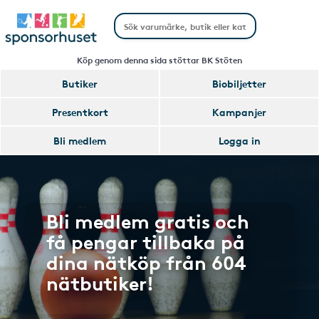
Köp genom denna sida stöttar BK Stöten
Butiker
Biobiljetter
Presentkort
Kampanjer
Bli medlem
Logga in
Bli medlem gratis och
få pengar tillbaka på
dina nätköp från 604
nätbutiker!