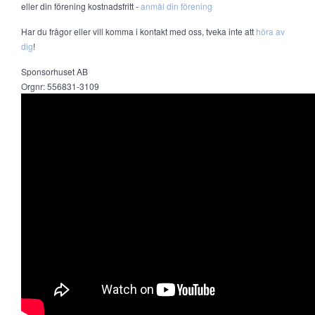
eller din förening kostnadsfritt -
anmäl din förening
Har du frågor eller vill komma i kontakt med oss, tveka inte att
höra av
dig
!
Sponsorhuset AB
Orgnr: 556831-3109