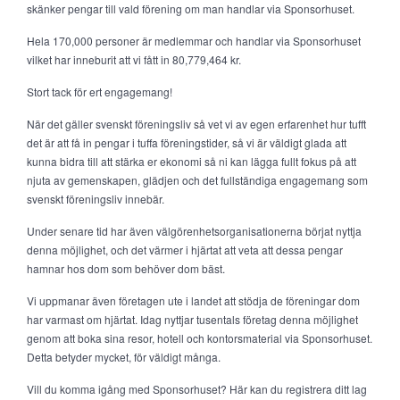
skänker pengar till vald förening om man handlar via Sponsorhuset.
Hela 170,000 personer är medlemmar och handlar via Sponsorhuset
vilket har inneburit att vi fått in 80,779,464 kr.
Stort tack för ert engagemang!
När det gäller svenskt föreningsliv så vet vi av egen erfarenhet hur tufft
det är att få in pengar i tuffa föreningstider, så vi är väldigt glada att
kunna bidra till att stärka er ekonomi så ni kan lägga fullt fokus på att
njuta av gemenskapen, glädjen och det fullständiga engagemang som
svenskt föreningsliv innebär.
Under senare tid har även välgörenhetsorganisationerna börjat nyttja
denna möjlighet, och det värmer i hjärtat att veta att dessa pengar
hamnar hos dom som behöver dom bäst.
Vi uppmanar även företagen ute i landet att stödja de föreningar dom
har varmast om hjärtat. Idag nyttjar tusentals företag denna möjlighet
genom att boka sina resor, hotell och kontorsmaterial via Sponsorhuset.
Detta betyder mycket, för väldigt många.
Vill du komma igång med Sponsorhuset? Här kan du registrera ditt lag