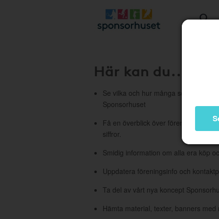
Här kan du...
Se vilka och hur många som har börj
Sponsorhuset
S
Få en överblick över föreningens stati
siffror.
Smidig information om alla era köp oc
Uppdatera föreningsinfo och kontakt
Ta del av vårt nya koncept Sponsorh
Hämta material, texter, banners med