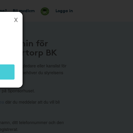
tag?
Bli medlem
Logga in
du Admin för
n Kärrtorp BK
medlem, lagledare eller kanslist för
. I annat fall behöver du styrelsens
m
på Sponsorhuset.
dea
där du meddelar att du vill bli
namn, ditt telefonnummer och den
gistrerat.