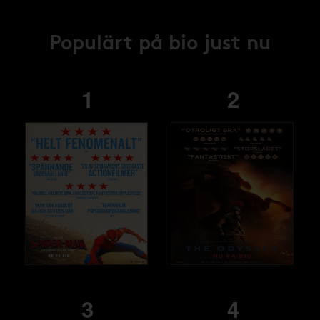
Populärt på bio just nu
1
2
3
4