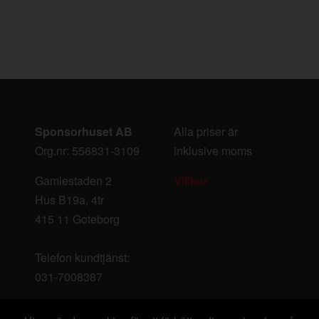
Sponsorhuset AB
Alla priser är
Org.nr: 556831-3109
inklusive moms
Gamlestaden 2
Villkor
Hus B19a, 4tr
415 11 Goteborg
Telefon kundtjänst:
031-7008387