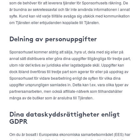
som de behöver för att leverera tjänster för Sponsorhusets räkning. De
är bundna av sekretessavtal och får inte använda informationen i annat
syfte. Kund kan vid varje tillfälle avsäga sig utskick med kommunikation
om Tjänsten eller erbjudanden kopplade till Tjänsten.
Delning av personuppgifter
Sponsorhuset kommer aldrig att sälja, hyra ut, dela med sig eller på
annat sätt distribuera eller göra dina uppgifter tillgängliga för tredje part,
utom när det krävs av juridiska eller lagstadgade skäl. Uppgifter kan
dock ibland överföras till tredje part som agerar för eller på uppdrag av
Sponsorhuset för vidare bearbetning enligt de syften för vilka dina
uppgifter ursprungligen samlades in. Detta kan t.ex. vara olika typer av
partnersamarbeten, men också affiliate-nätverk som tillhandahåller
många av de butiker som är anslutna till Tjänsten.
Dina dataskyddsrättigheter enligt
GDPR
Om du är bosatt i Europeiska ekonomiska samarbetsområdet (EES) har