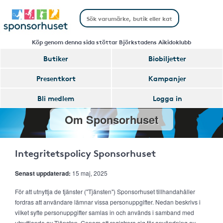
Köp genom denna sida stöttar Björkstadens Aikidoklubb
Butiker
Biobiljetter
Presentkort
Kampanjer
Bli medlem
Logga in
Om Sponsorhuset
Integritetspolicy Sponsorhuset
Senast uppdaterad:
15 maj, 2025
För att utnyttja de tjänster ("Tjänsten") Sponsorhuset tillhandahåller
fordras att användare lämnar vissa personuppgifter. Nedan beskrivs i
vilket syfte personuppgifter samlas in och används i samband med
utnyttjande av Tjänsten. Genom att registrera sig för användning av