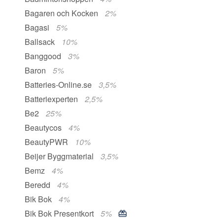
Bagaren och Kocken
2%
Bagasi
5%
Ballsack
10%
Banggood
3%
Baron
5%
Batteries-Online.se
3,5%
Batteriexperten
2,5%
Be2
25%
Beautycos
4%
BeautyPWR
10%
Beijer Byggmaterial
3,5%
Bemz
4%
Beredd
4%
Bik Bok
4%
Bik Bok Presentkort
5%