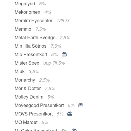
Megafynd
5%
Mekonomen
4%
Memira Eyecenter
125 kr
Memmo
7,5%
Metal Earth Sverige
7,5%
Min lilla Sötnos
7,5%
Mio Presentkort
5%
Mister Spex
upp till 5%
Mjuk
3,5%
Monarchy
2,5%
Mor & Dotter
7,5%
Motley Denim
5%
Movesgood Presentkort
5%
MOVS Presentkort
5%
MQ Marqet
5%
Mr Cake Presentkort
5%