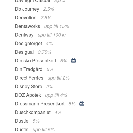
Daynight Casual
3,5%
Db Journey
2,5%
Deevotion
7,5%
Dentaworks
upp till 15%
Dentway
upp till 100 kr
Designtorget
4%
Desigual
3,75%
Din sko Presentkort
5%
Din Trädgård
5%
Direct Ferries
upp till 2%
Disney Store
2%
DOZ Apotek
upp till 4%
Dressmann Presentkort
5%
Duschkompaniet
4%
Dustie
5%
Dustin
upp till 5%