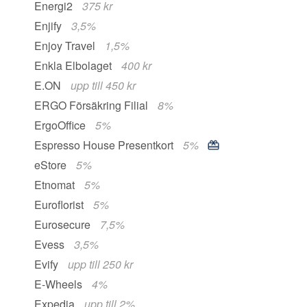
Energi2
375 kr
Enjify
3,5%
Enjoy Travel
1,5%
Enkla Elbolaget
400 kr
E.ON
upp till 450 kr
ERGO Försäkring Filial
8%
ErgoOffice
5%
Espresso House Presentkort
5%
eStore
5%
Etnomat
5%
Euroflorist
5%
Eurosecure
7,5%
Evess
3,5%
Evify
upp till 250 kr
E-Wheels
4%
Expedia
upp till 2%