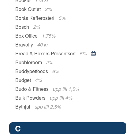
Bookie
115 kr
Book Outlet
2%
Borås Kafferosteri
5%
Bosch
2%
Box Office
1,75%
Bravofly
40 kr
Bread & Boxers Presentkort
5%
Bubbleroom
2%
Buddypetfoods
6%
Budget
4%
Budo & Fitness
upp till 1,5%
Bulk Powders
upp till 4%
Bythjul
upp till 2,5%
C