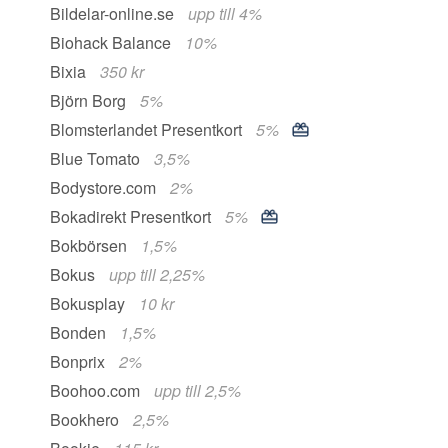
Bildelar-online.se
upp till 4%
Biohack Balance
10%
Bixia
350 kr
Björn Borg
5%
Blomsterlandet Presentkort
5%
Blue Tomato
3,5%
Bodystore.com
2%
Bokadirekt Presentkort
5%
Bokbörsen
1,5%
Bokus
upp till 2,25%
Bokusplay
10 kr
Bonden
1,5%
Bonprix
2%
Boohoo.com
upp till 2,5%
Bookhero
2,5%