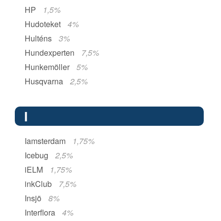
HP
1,5%
Hudoteket
4%
Hulténs
3%
Hundexperten
7,5%
Hunkemöller
5%
Husqvarna
2,5%
I
Iamsterdam
1,75%
Icebug
2,5%
iELM
1,75%
inkClub
7,5%
Insjö
8%
Interflora
4%