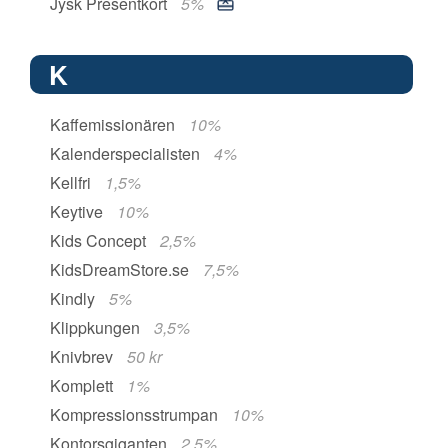
Jysk Presentkort
5%
K
Kaffemissionären
10%
Kalenderspecialisten
4%
Kellfri
1,5%
Keytive
10%
Kids Concept
2,5%
KidsDreamStore.se
7,5%
Kindly
5%
Klippkungen
3,5%
Knivbrev
50 kr
Komplett
1%
Kompressionsstrumpan
10%
Kontorsgiganten
2,5%