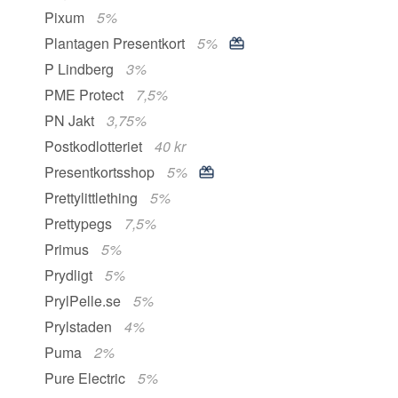
Pixum
5%
Plantagen Presentkort
5%
P Lindberg
3%
PME Protect
7,5%
PN Jakt
3,75%
Postkodlotteriet
40 kr
Presentkortsshop
5%
Prettylittlething
5%
Prettypegs
7,5%
Primus
5%
Prydligt
5%
PrylPelle.se
5%
Prylstaden
4%
Puma
2%
Pure Electric
5%