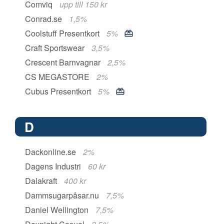
Comviq
upp till 150 kr
Conrad.se
1,5%
Coolstuff Presentkort
5%
Craft Sportswear
3,5%
Crescent Barnvagnar
2,5%
CS MEGASTORE
2%
Cubus Presentkort
5%
D
Dackonline.se
2%
Dagens Industri
60 kr
Dalakraft
400 kr
Dammsugarpåsar.nu
7,5%
Daniel Wellington
7,5%