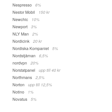
Nespresso
6%
Nestor Mobil
150 kr
Newchic
10%
Newport
3%
NLY Man
2%
Nordicink
20 kr
Nordiska Kompaniet
5%
Nordstjärnan
6,5%
nordvpn
20%
Norstatpanel
upp till 40 kr
Northmans
2,5%
Norton
upp till 12,5%
Notino
1%
Novatus
5%