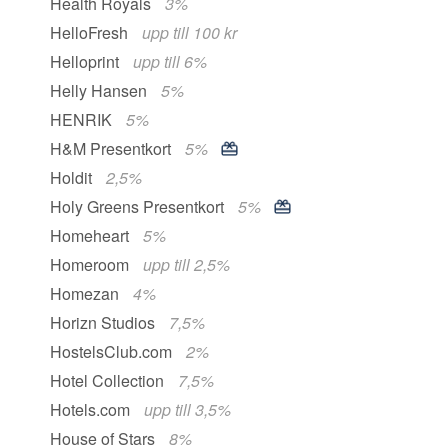
Health Royals
3%
HelloFresh
upp till 100 kr
Helloprint
upp till 6%
Helly Hansen
5%
HENRIK
5%
H&M Presentkort
5%
Holdit
2,5%
Holy Greens Presentkort
5%
Homeheart
5%
Homeroom
upp till 2,5%
Homezan
4%
Horizn Studios
7,5%
HostelsClub.com
2%
Hotel Collection
7,5%
Hotels.com
upp till 3,5%
House of Stars
8%