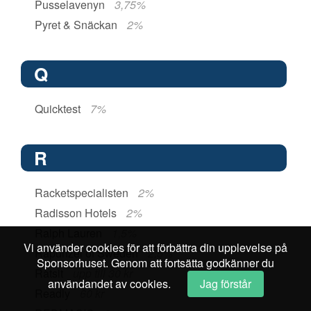
Pusselavenyn
3,75%
Pyret & Snäckan
2%
Q
Quicktest
7%
R
Racketspecialisten
2%
Radisson Hotels
2%
Ralph Lauren
1,5%
Vi använder cookies för att förbättra din upplevelse på
Rapunzel of Sweden
2,5%
Sponsorhuset. Genom att fortsätta godkänner du
Ratsit
upp till 30 kr
användandet av cookies.
Jag förstår
Readly
60 kr