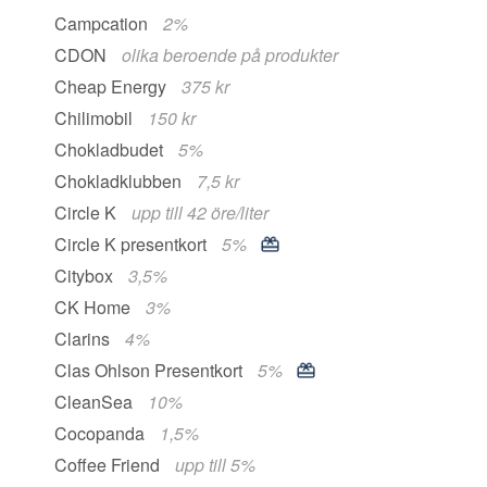
Campcation
2%
CDON
olika beroende på produkter
Cheap Energy
375 kr
Chilimobil
150 kr
Chokladbudet
5%
Chokladklubben
7,5 kr
Circle K
upp till 42 öre/liter
Circle K presentkort
5%
Citybox
3,5%
CK Home
3%
Clarins
4%
Clas Ohlson Presentkort
5%
CleanSea
10%
Cocopanda
1,5%
Coffee Friend
upp till 5%