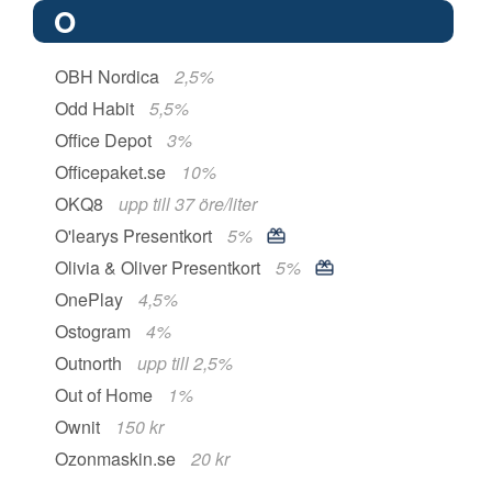
O
OBH Nordica
2,5%
Odd Habit
5,5%
Office Depot
3%
Officepaket.se
10%
OKQ8
upp till 37 öre/liter
O'learys Presentkort
5%
Olivia & Oliver Presentkort
5%
OnePlay
4,5%
Ostogram
4%
Outnorth
upp till 2,5%
Out of Home
1%
Ownit
150 kr
Ozonmaskin.se
20 kr