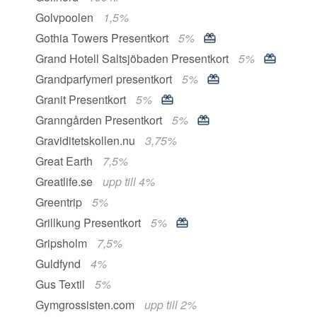
Golvpoolen
1,5%
Gothia Towers Presentkort
5%
Grand Hotell Saltsjöbaden Presentkort
5%
Grandparfymeri presentkort
5%
Granit Presentkort
5%
Granngården Presentkort
5%
Graviditetskollen.nu
3,75%
Great Earth
7,5%
Greatlife.se
upp till 4%
Greentrip
5%
Grillkung Presentkort
5%
Gripsholm
7,5%
Guldfynd
4%
Gus Textil
5%
Gymgrossisten.com
upp till 2%