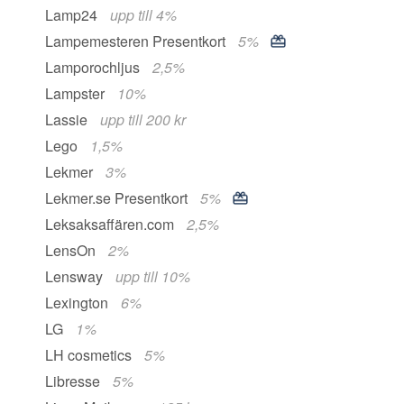
Lamp24
upp till 4%
Lampemesteren Presentkort
5%
Lamporochljus
2,5%
Lampster
10%
Lassie
upp till 200 kr
Lego
1,5%
Lekmer
3%
Lekmer.se Presentkort
5%
Leksaksaffären.com
2,5%
LensOn
2%
Lensway
upp till 10%
Lexington
6%
LG
1%
LH cosmetics
5%
Libresse
5%