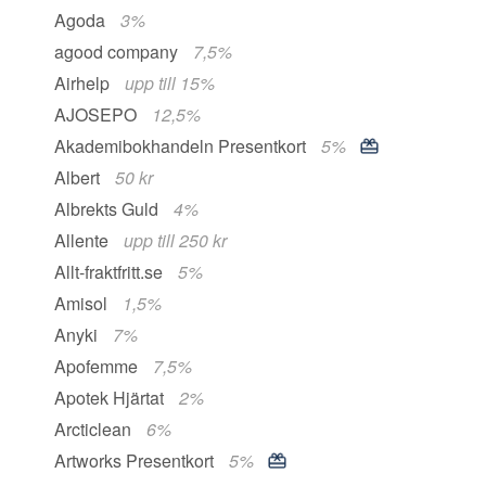
Agoda
3%
agood company
7,5%
Airhelp
upp till 15%
AJOSEPO
12,5%
Akademibokhandeln Presentkort
5%
Albert
50 kr
Albrekts Guld
4%
Allente
upp till 250 kr
Allt-fraktfritt.se
5%
Amisol
1,5%
Anyki
7%
Apofemme
7,5%
Apotek Hjärtat
2%
Arcticlean
6%
Artworks Presentkort
5%