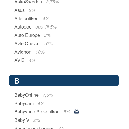
AstroSweden
3,75%
Asus
2%
Atletbutiken
4%
Autodoc
upp till 5%
Auto Europe
3%
Avie Cheval
10%
Avignon
10%
AVIS
4%
B
BabyOnline
7,5%
Babysam
4%
Babyshop Presentkort
5%
Baby V
2%
Badmintonshoppen
4%