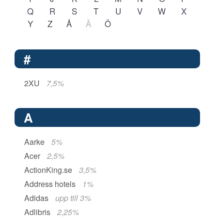
Q
R
S
T
U
V
W
X
Y
Z
Å
Ä
Ö
#
2XU
7,5%
A
Aarke
5%
Acer
2,5%
ActionKing.se
3,5%
Address hotels
1%
Adidas
upp till 3%
Adlibris
2,25%