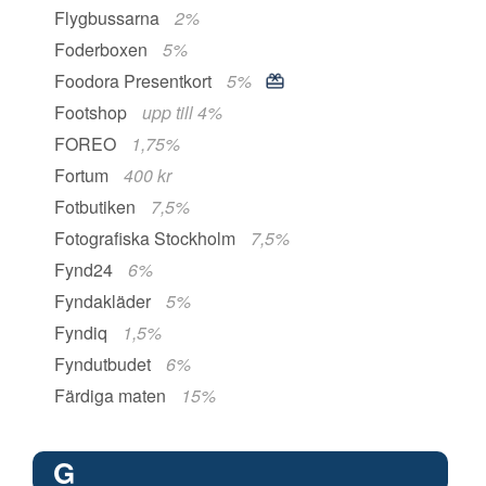
Flygbussarna
2%
Foderboxen
5%
Foodora Presentkort
5%
Footshop
upp till 4%
FOREO
1,75%
Fortum
400 kr
Fotbutiken
7,5%
Fotografiska Stockholm
7,5%
Fynd24
6%
Fyndakläder
5%
Fyndiq
1,5%
Fyndutbudet
6%
Färdiga maten
15%
G