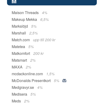
M
Maison Threads
4%
Makeup Mekka
6,5%
Markslöjd
5%
Marshall
2,5%
Match.com
upp till 200 kr
Matetea
5%
Matkomfort
200 kr
Matsmart
2%
MAXA
2%
mcdackonline.com
1,5%
McDonalds Presentkort
5%
Medgravyr.se
4%
Medisera
5%
Meds
2%