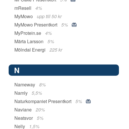
mResell
4%
MyMowo
upp till 50 kr
MyMowo Presentkort
5%
MyProtein.se
4%
Märta Larsson
5%
Mölndal Energi
225 kr
N
Nameway
8%
Namly
5,5%
Naturkompaniet Presentkort
5%
Naviane
20%
Neatsvor
5%
Nelly
1,5%