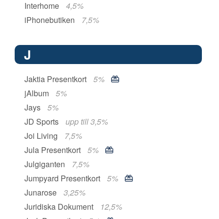
Interhome
4,5%
iPhonebutiken
7,5%
J
Jaktia Presentkort
5%
jAlbum
5%
Jays
5%
JD Sports
upp till 3,5%
Joi Living
7,5%
Jula Presentkort
5%
Julgiganten
7,5%
Jumpyard Presentkort
5%
Junarose
3,25%
Juridiska Dokument
12,5%