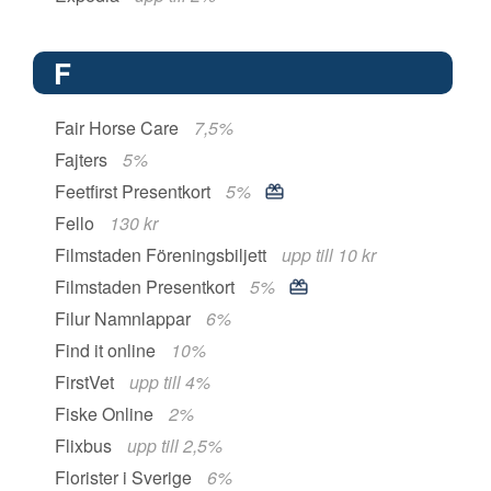
F
Fair Horse Care
7,5%
Fajters
5%
Feetfirst Presentkort
5%
Fello
130 kr
Filmstaden Föreningsbiljett
upp till 10 kr
Filmstaden Presentkort
5%
Filur Namnlappar
6%
Find it online
10%
FirstVet
upp till 4%
Fiske Online
2%
Flixbus
upp till 2,5%
Florister i Sverige
6%