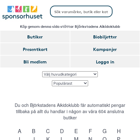
Köp genom denna sida stöttar Björkstadens Aikidoklubb
Butiker
Biobiljetter
Presentkort
Kampanjer
Bli medlem
Logga in
Du och Björkstadens Aikidoklubb får automatiskt pengar
tillbaka på allt du handlar i någon av våra
604
anslutna
butiker
A
B
C
D
E
F
G
H
I
J
K
L
M
N
O
P