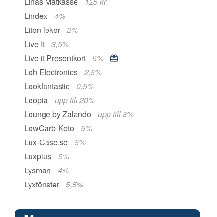
Linas Matkasse
125 kr
Lindex
4%
Liten leker
2%
Live It
3,5%
Live it Presentkort
5%
Loh Electronics
2,5%
Lookfantastic
0,5%
Loopia
upp till 20%
Lounge by Zalando
upp till 3%
LowCarb-Keto
5%
Lux-Case.se
5%
Luxplus
5%
Lysman
4%
Lyxfönster
5,5%