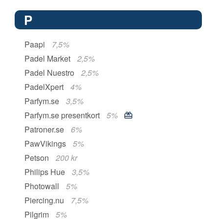
P
Paapi
7,5%
Padel Market
2,5%
Padel Nuestro
2,5%
PadelXpert
4%
Parfym.se
3,5%
Parfym.se presentkort
5%
Patroner.se
6%
PawVikings
5%
Petson
200 kr
Philips Hue
3,5%
Photowall
5%
Piercing.nu
7,5%
Pilgrim
5%