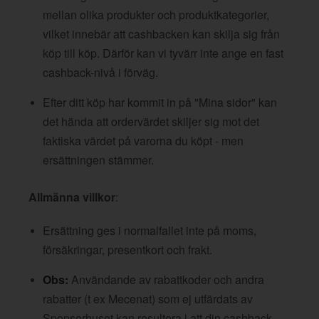
mellan olika produkter och produktkategorier,
vilket innebär att cashbacken kan skilja sig från
köp till köp. Därför kan vi tyvärr inte ange en fast
cashback-nivå i förväg.
Efter ditt köp har kommit in på "Mina sidor" kan
det hända att ordervärdet skiljer sig mot det
faktiska värdet på varorna du köpt - men
ersättningen stämmer.
Allmänna villkor
:
Ersättning ges i normalfallet inte på moms,
försäkringar, presentkort och frakt.
Obs:
Användande av rabattkoder och andra
rabatter (t ex Mecenat) som ej utfärdats av
Sponsorhuset kan resultera i att din cashback