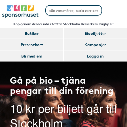
Köp genom denna sida stöttar Stockholm Berserkers Rugby FC
Butiker
Biobiljetter
Presentkort
Kampanjer
Bli medlem
Logga in
Gå på bio – tjäna
pengar till din förening
10 kr per biljett går till
Stockholm