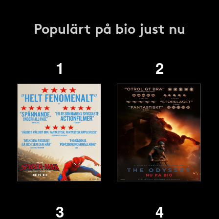
Populärt på bio just nu
1
2
3
4