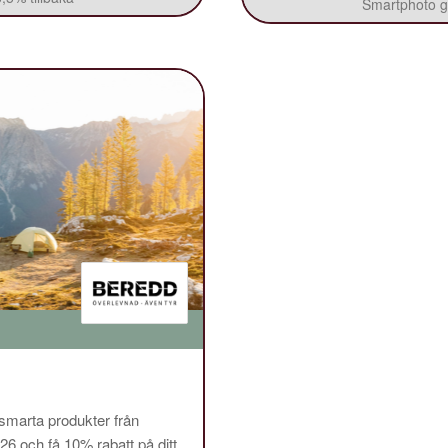
Smartphoto ge
 smarta produkter från
och få 10% rabatt på ditt