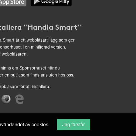
tallera "Handla Smart"
 Smart är ett webbläsartillägg som ger
onsorhuset i en minifierad version,
 i webbläsaren.
minns om Sponsorhuset när du
r en butik som finns ansluten hos oss.
ebbläsare för att installera:
 användandet av cookies.
Jag förstår