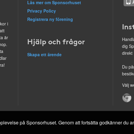
Läs mer om Sponsorhuset
Privacy Policy
Registrera ny förening
kor i
Ins
att
ta är
Hjälp och frågor
Handla
hop.
dig Sp
ta
direkt
Skapa ett ärende
dlar
ra!
Du på
besöke
Välj w
 upplevelse på Sponsorhuset. Genom att fortsätta godkänner du