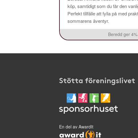
köp, samtidigt som du får den vanlig
Perfekt tillfälle att fylla på med pr
sommarens äventyr.
Beredd ger 4% 
Stötta föreningslivet
En del av AwardIt