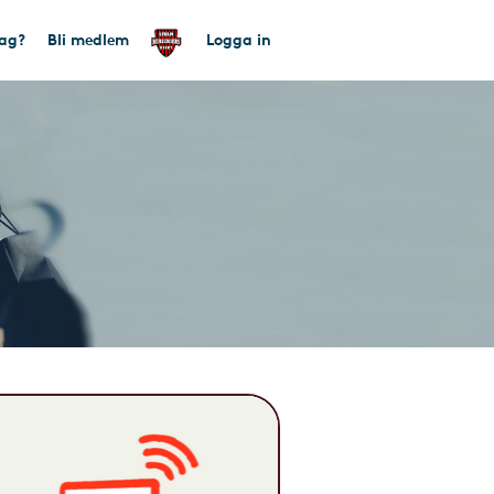
tag?
Bli medlem
Logga in