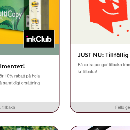
JUST NU: Tillfällig
Få extra pengar tillbaka fra
timentet!
kr tillbaka!
r 10% rabatt på hela
få samtidigt ersättning
 tillbaka
Fello ge