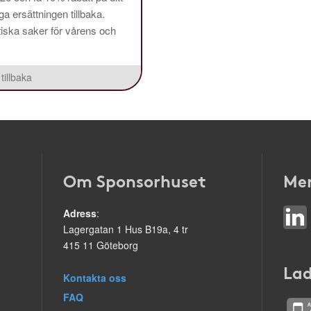
a ersättningen tillbaka.
aktiska saker för vårens och
tillbaka
Om Sponsorhuset
Mer
Adress
:
Lagergatan 1 Hus B19a, 4 tr
415 11 Göteborg
Lad
Kontakta oss
FAQ