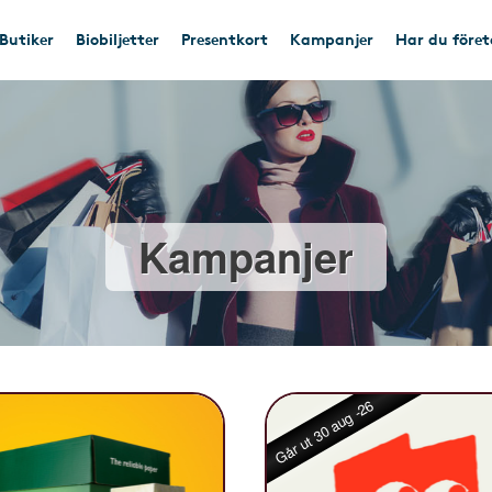
Butiker
Biobiljetter
Presentkort
Kampanjer
Har du före
Kampanjer
Går ut 30 aug -26