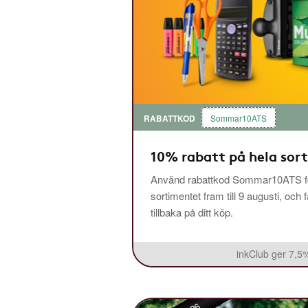
RABATTKOD
Sommar10ATS
10% rabatt på hela sor
Använd rabattkod Sommar10ATS fö
sortimentet fram till 9 augusti, och 
tillbaka på ditt köp.
inkClub ger 7,5%