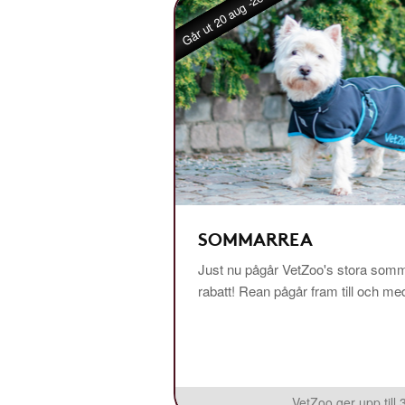
Går ut 20 aug -26
SOMMARREA
Just nu pågår VetZoo's stora somm
rabatt! Rean pågår fram till och m
VetZoo ger upp till 