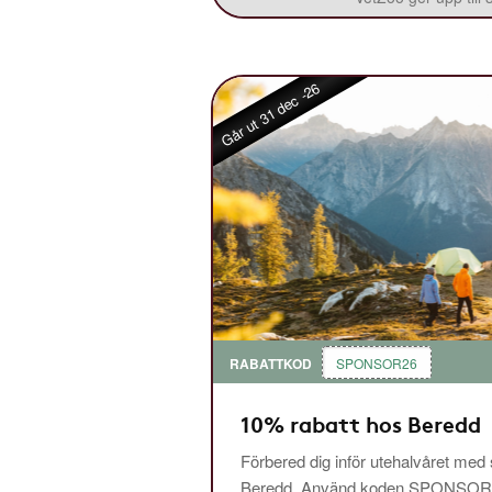
Går ut 31 dec -26
RABATTKOD
SPONSOR26
10% rabatt hos Beredd
Förbered dig inför utehalvåret med
Beredd. Använd koden SPONSOR26 