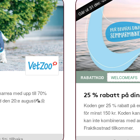
Går ut 31 dec -26
RABATTKOD
WELCOMEAFS
arrea med upp till 70%
25 % rabatt på din
ed den 20:e augusti🦜🌼
Koden ger 25 % rabatt på en
för minst 150 kr. Koden ka
kan inte kombineras med and
Fraktkostnad tillkommer.
3,5% tillbaka