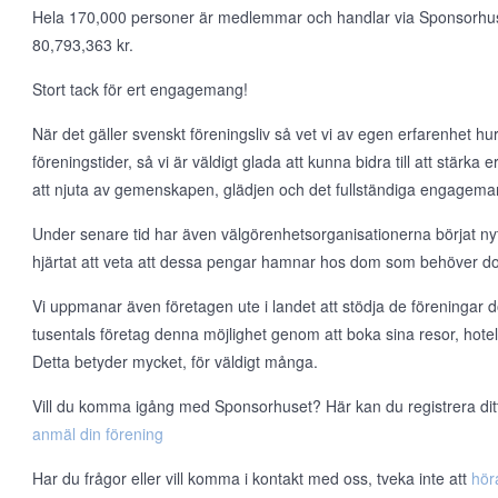
Hela 170,000 personer är medlemmar och handlar via Sponsorhuset v
80,793,363 kr.
Stort tack för ert engagemang!
När det gäller svenskt föreningsliv så vet vi av egen erfarenhet hur t
föreningstider, så vi är väldigt glada att kunna bidra till att stärka
att njuta av gemenskapen, glädjen och det fullständiga engageman
Under senare tid har även välgörenhetsorganisationerna börjat nyt
hjärtat att veta att dessa pengar hamnar hos dom som behöver d
Vi uppmanar även företagen ute i landet att stödja de föreningar d
tusentals företag denna möjlighet genom att boka sina resor, hote
Detta betyder mycket, för väldigt många.
Vill du komma igång med Sponsorhuset? Här kan du registrera ditt l
anmäl din förening
Har du frågor eller vill komma i kontakt med oss, tveka inte att
hör