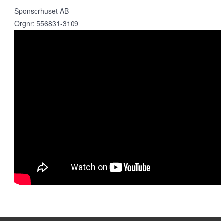
Sponsorhuset AB
Orgnr: 556831-3109