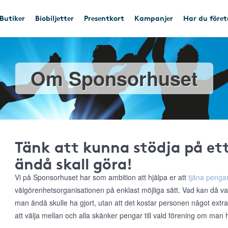
Butiker
Biobiljetter
Presentkort
Kampanjer
Har du före
Om Sponsorhuset
Tänk att kunna stödja på e
ändå skall göra!
Vi på Sponsorhuset har som ambition att hjälpa er att
tjäna pengar
välgörenhetsorganisationen på enklast möjliga sätt. Vad kan då va
man ändå skulle ha gjort, utan att det kostar personen något extr
att välja mellan och alla skänker pengar till vald förening om man