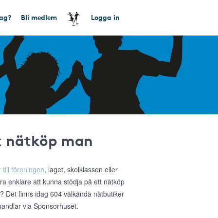
tag?
Bli medlem
Logga in
tt nätköp man
 till föreningen
, laget, skolklassen eller
ra enklare att kunna stödja på ett nätköp
a? Det finns idag 604 välkända nätbutiker
 handlar via Sponsorhuset.