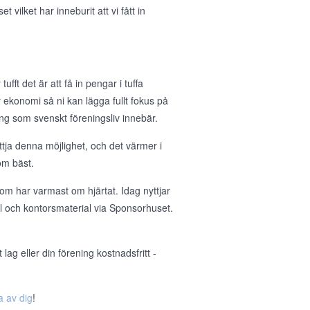
ilket har inneburit att vi fått in
ufft det är att få in pengar i tuffa
 er ekonomi så ni kan lägga fullt fokus på
g som svenskt föreningsliv innebär.
tja denna möjlighet, och det värmer i
om bäst.
om har varmast om hjärtat. Idag nyttjar
ll och kontorsmaterial via Sponsorhuset.
ag eller din förening kostnadsfritt -
a av dig
!