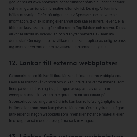
godkänner att www.sponsorhuset.se tillhandahålls dig i befintligt skick
och utan garantier på information eller teknisk lösning. Vi kan inte
hållas ansvariga för fel på någon del av Sponsorhuset.se vare sig
information, teknisk lösning eller annat som kan resultera i eventuella
förluster, krav, skada, utgifter eller andra förpliktelser och ansvar. Dessa
villkor är styrda av svensk lag och dispyter hanteras av svenska
domstolar. Om någon del av villkoren inte kan appliceras enligt svensk
lag kommer resterande del av villkoren fortfarande att gälla.
12. Länkar till externa webbplatser
Sponsorhuset.se länkar till flera länkar till flera externa webbplatser.
Dessa är utanför vår kontroll och vi kan inte ta ansvar för material som
finns på dem. Länkning i sig är ingen acceptans av en annan
webbplats innehåll. Vi kan inte garantera att alla länkar på
Sponsorhuset.se fungerar då vi inte kan kontrollera tillgänglighet på
butiker eller annat som kan påverka länkarna. Om du tycker att någon
länk leder till någon webbplats som innehåller stötande material eller
inte fungerar så meddela oss gärna så kan vi agera.
13. Länkar från externa webbplatser