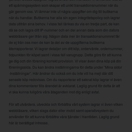
ett spårningssystem som skapar ett unikt transaktionsnummer när du
går genom oss. Vi lämnar inte ut några uppgifter om dig till butikerna
när du handlar. Butikerna har alla sin egen integritetspolicy och lagrar
data utifrån sina behov. I vissa fall länkas du via en tredje part, de kan
då se och lagra ditt IP-nummer och en del annan data som din dators
webbläsare ger ifrån sig. Någon data mer än transaktionsnummret får
de ej från oss men de kan ta del av de uppgifterna butikerna
återrapporterar. Vi lagrar detaljer om ditt köp, ordervärde, ordernummer,
tidpunkten för köpet samt i vissa fall varugrupp. Detta görs för att kunna
ge dig och din förening korrekt provision. Vi visar även dina köp på din
föreningssida. Du kan ändra inställningarna för detta under ”Mina sidor
-Inställningar”. Här ändrar du också om du inte vill ha mejl där ditt
senaste köp redovisas. Om du rapporterar ett saknat köp lagrar vi även
dina kommentarer tills ärendet är avklarat. Laglig grund för detta är att
vi ska kunna fullgöra våra åtaganden mot dig enligt avtal.
För att utvärdera, utveckla och förbättra vårt system lagrar vi även vilken
webbläsare, vilken slags dator eller mobil samt operativsystem du
använder för att kunna förbättra våra tjänster i framtiden. Laglig grund
här är berättigat intresse.