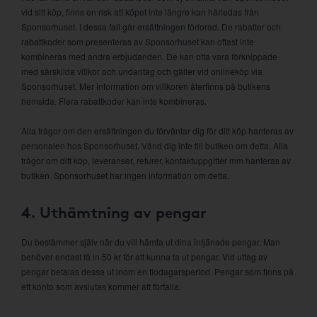
vid sitt köp, finns en risk att köpet inte längre kan härledas från
Sponsorhuset. I dessa fall går ersättningen förlorad. De rabatter och
rabattkoder som presenteras av Sponsorhuset kan oftast inte
kombineras med andra erbjudanden. De kan ofta vara förknippade
med särskilda villkor och undantag och gäller vid onlineköp via
Sponsorhuset. Mer information om villkoren återfinns på butikens
hemsida. Flera rabattkoder kan inte kombineras.
Alla frågor om den ersättningen du förväntar dig för ditt köp hanteras av
personalen hos Sponsorhuset. Vänd dig inte till butiken om detta. Alla
frågor om ditt köp, leveranser, returer, kontaktuppgifter mm hanteras av
butiken. Sponsorhuset har ingen information om detta.
4. Uthämtning av pengar
Du bestämmer själv när du vill hämta ut dina intjänade pengar. Man
behöver endast få in 50 kr för att kunna ta ut pengar. Vid uttag av
pengar betalas dessa ut inom en tiodagarsperiod. Pengar som finns på
ett konto som avslutas kommer att förfalla.