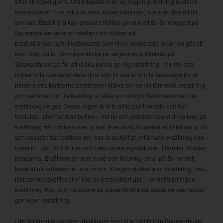
efter att köpet gjorts. Om transaktionen av någon anledning bedöms
som avbruten (t ex retur av vara, köpet hävs mm) kommer den att bli
avvisad. Ersättning kan endast erhållas genom att du är inloggad på
Sponsorhuset.se som medlem och klickar på
produktlänkarna/butikslänkarna som finns markerade innan du gör ett
köp i vald butik. Du måste klicka på varje unik butikslänk på
Sponsorhuset.se för att vi ska kunna ge dig ersättning. I de fall som
butiker inte kan rapportera dina köp till oss är vi inte ansvariga för att
hantera det. Butikerna bestämmer själva om de vill förmedla ersättning
och bedömer om trafiken/köp är äkta och enligt intentionen med den
ersättning de ger. Dessa regler är inte alltid publicerade och kan
beslutas i efterhand av butiken. Vid fel och problem kan vi driva krav på
ersättning från butiken men vi kan även avsluta sådan aktivitet när vi vill
och beslutet från butiken och oss är slutgiltigt. Intjänade ersättning kan
lösas ut i upp till 2 år från och med utdelningsdatumet. Därefter förfaller
pengarna. Ersättningen som kund och förening delar på är normalt
baserat på ordervärdet före moms. Kringprodukter som försäkring, frakt,
faktureringsavgifter eller köp av presentkort ger i normalfallet ingen
ersättning. Köp som betalas med presentkort eller andra värdecheckar
ger ingen ersättning.
I de fall kund använder rabattkoder som ej erhållits från Sponsorhuset