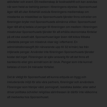
aktiviteter och event. Ett medlemskap är kostnadsfritt och kan avslutas
när som helst av behörig person i föreningens styrelse. Sponsorhuset
äger rätt att utan förbehåll avsluta föreningens medlemskap om
misstanke av misskötsel av Sponsorhusets tjänster finns och/eller om
föreningen bryter mot Sponsorhusets allmänna villkor. Sponsorhuset
äger rätt att ej betala ut pengar till föreningen om medlem i föreningen
missbrukar Sponsorhusets tjänster för att erhålla ekonomiska fördelar
på ett icke avsett sätt. Sponsorhuset äger även rätt kräva tillbaka
utbetalda pengar om missbruk visar sig i efterhand. En
administrationsavgift (för närvarande upp till 32 kr/mån) tas från
intjänade pengar. Använder inte föreningen Sponsorhusets tjänster
kostar det inget. Föreningen är själv ansvarig för att det finns ett
bankkonto eller giro anmält som är i bruk. Pengar som inte kunnat
betalas ut inom 24 månader förfaller.
Det är viktigt för Sponsorhuset att kunna erbjuda en trygg och
inkluderande miljö för alla våra partners, föreningar och användare.
Föreningar som främjar våld, pornografi, rasistiska åsikter, eller aktivt
driver politiska och/eller religiösa särintressen är därför inte välkomna
att medverka hos Sponsorhuset.