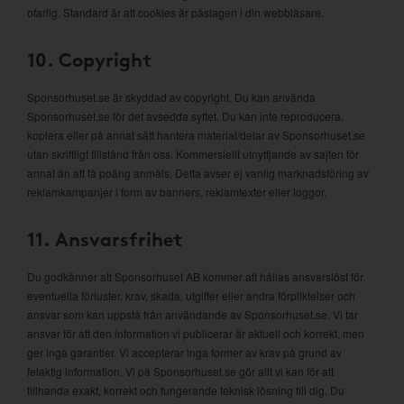
ofarlig. Standard är att cookies är påslagen i din webbläsare.
10. Copyright
Sponsorhuset.se är skyddad av copyright. Du kan använda
Sponsorhuset.se för det avsedda syftet. Du kan inte reproducera,
kopiera eller på annat sätt hantera material/delar av Sponsorhuset.se
utan skriftligt tillstånd från oss. Kommersiellt utnyttjande av sajten för
annat än att få poäng anmäls. Detta avser ej vanlig marknadsföring av
reklamkampanjer i form av banners, reklamtexter eller loggor.
11. Ansvarsfrihet
Du godkänner att Sponsorhuset AB kommer att hållas ansvarslöst för
eventuella förluster, krav, skada, utgifter eller andra förpliktelser och
ansvar som kan uppstå från användande av Sponsorhuset.se. Vi tar
ansvar för att den information vi publicerar är aktuell och korrekt, men
ger inga garantier. Vi accepterar inga former av krav på grund av
felaktig information. Vi på Sponsorhuset.se gör allt vi kan för att
tillhanda exakt, korrekt och fungerande teknisk lösning till dig. Du