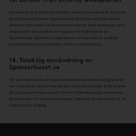
Användaren är ej tillåten att modifiera länkar och använda för eget bruk
på externa webbplatser. Sponsorhusets länkar får endast användas i
samband med besök via www.sponsorhuset.se, dess systersajter samt
via produkter och applikationer byggda eller licensierade av
Sponsorhuset. Missbruk av detta beivras och kan leda till avstängt
användarkonto och fruset saldo, eller t om raderade köp.
14. Felaktig användning av
Sponsorhuset.se
Om Sponsorhuset.se på något sätt bedöms användas felaktigt eller att
den används på ett onormalt sätt kan vi avsluta ditt konto. Detta innebär
att inga pengar betalas ut samt att även intjänade pengar kan komma
att krävas åter om missbruk uppdagas i efterhand. Du accepterar att vår
bedömning är slutgiltig.