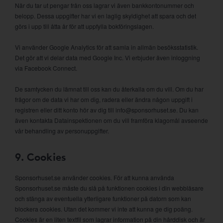
När du tar ut pengar från oss lagrar vi även bankkontonummer och
belopp. Dessa uppgifter har vi en laglig skyldighet att spara och det
görs i upp till åtta år för att uppfylla bokföringslagen.
Vi använder Google Analytics för att samla in allmän besöksstatistik.
Det gör att vi delar data med Google Inc. Vi erbjuder även inloggning
via Facebook Connect.
De samtycken du lämnat till oss kan du återkalla om du vill. Om du har
frågor om de data vi har om dig, radera eller ändra någon uppgift i
registren eller ditt konto hör av dig till info@sponsorhuset.se. Du kan
även kontakta Datainspektionen om du vill framföra klagomål avseende
vår behandling av personuppgifter.
9. Cookies
Sponsorhuset.se använder cookies. För att kunna använda
Sponsorhuset.se måste du slå på funktionen cookies i din webbläsare
och stänga av eventuella ytterligare funktioner på datorn som kan
blockera cookies. Utan det kommer vi inte att kunna ge dig poäng.
Cookies är en liten textfil som lagrar information på din hårddisk och är