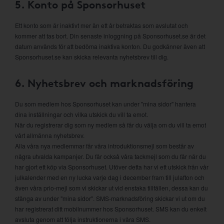
5. Konto på Sponsorhuset
Ett konto som är inaktivt mer än ett år betraktas som avslutat och
kommer att tas bort. Din senaste inloggning på Sponsorhuset.se är det
datum används för att bedöma inaktiva konton. Du godkänner även att
Sponsorhuset.se kan skicka relevanta nyhetsbrev till dig.
6. Nyhetsbrev och marknadsföring
Du som medlem hos Sponsorhuset kan under "mina sidor" hantera
dina inställningar och vilka utskick du vill ta emot.
När du registrerar dig som ny medlem så får du välja om du vill ta emot
vårt allmänna nyhetsbrev.
Alla våra nya medlemmar får våra introduktionsmejl som består av
några utvalda kampanjer. Du får också våra tackmejl som du får när du
har gjort ett köp via Sponsorhuset. Utöver detta har vi ett utskick från vår
julkalender med en ny lucka varje dag i december fram till julafton och
även våra prio-mejl som vi skickar ut vid enstaka tillfällen, dessa kan du
stänga av under "mina sidor". SMS-marknadsföring skickar vi ut om du
har registrerat ditt mobilnummer hos Sponsorhuset. SMS kan du enkelt
avsluta genom att följa instruktionerna i våra SMS.