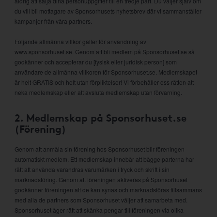
aldrig att sälja dina personuppgifter till en tredje part. Du väljer själv om
du vill bli mottagare av Sponsorhusets nyhetsbrev där vi sammanställer
kampanjer från våra partners.
Följande allmänna villkor gäller för användning av
www.sponsorhuset.se. Genom att bli medlem på Sponsorhuset.se så
godkänner och accepterar du [fysisk eller juridisk person] som
användare de allmänna villkoren för Sponsorhuset.se. Medlemskapet
är helt GRATIS och helt utan förpliktelser! Vi förbehåller oss rätten att
neka medlemskap eller att avsluta medlemskap utan förvarning.
2. Medlemskap på Sponsorhuset.se
(Förening)
Genom att anmäla sin förening hos Sponsorhuset blir föreningen
automatiskt medlem. Ett medlemskap innebär att bägge parterna har
rätt att använda varandras varumärken i tryck och skrift i sin
marknadsföring. Genom att föreningen aktiveras på Sponsorhuset
godkänner föreningen att de kan synas och marknadsföras tillsammans
med alla de partners som Sponsorhuset väljer att samarbeta med.
Sponsorhuset äger rätt att skänka pengar till föreningen via olika