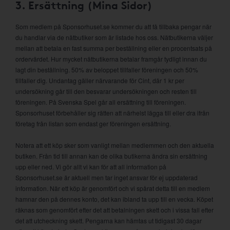
3. Ersättning (Mina Sidor)
Som medlem på Sponsorhuset.se kommer du att få tillbaka pengar när
du handlar via de nätbutiker som är listade hos oss. Nätbutikerna väljer
mellan att betala en fast summa per beställning eller en procentsats på
ordervärdet. Hur mycket nätbutikerna betalar framgår tydligt innan du
lagt din beställning. 50% av beloppet tillfaller föreningen och 50%
tillfaller dig. Undantag gäller närvarande för Cint, där 1 kr per
undersökning går till den besvarar undersökningen och resten till
föreningen. På Svenska Spel går all ersättning till föreningen.
Sponsorhuset förbehåller sig rätten att närhelst lägga till eller dra ifrån
företag från listan som endast ger föreningen ersättning.
Notera att ett köp sker som vanligt mellan medlemmen och den aktuella
butiken. Från tid till annan kan de olika butikerna ändra sin ersättning
upp eller ned. Vi gör allt vi kan för att all information på
Sponsorhuset.se är aktuell men tar inget ansvar för ej uppdaterad
information. När ett köp är genomfört och vi spårat detta till en medlem
hamnar den på dennes konto, det kan ibland ta upp till en vecka. Köpet
räknas som genomfört efter det att betalningen skett och i vissa fall efter
det att utcheckning skett. Pengarna kan hämtas ut tidigast 30 dagar