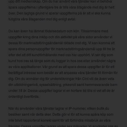
upp ditt medlemskap. Om du har använt våra tjänster kan vi behöva
spara uppgifterna i ytterligare tre år tills våra åtagande mot dig är helt
över. Den lagliga grund vi sparar uppgifterna på är att vi ska kunna
fullgöra våra åtaganden mot dig enligt avtal.
Du kan även ha lämnat födelsedatum och kön. Tillsammans med
uppgifter kring dina inköp och din aktivitet på våra sidor använder vi
dessa för marknadsföringsändamål riktade mot dig. Vi kan komma att
spara dina personuppgifter för marknadsföringsändamål upp till tre år
efter det att ditt kundförhållande med oss har upphört. Vi ser dig som
kund hos oss så länge som du loggar in hos oss eller använder några
av våra applikationer. Vår grund av att spara dessa uppgifter är för ett
berättigat intresse som består av att anpassa våra tjänster till förmån för
dig. Om du anmäler dig för undersökningar från Cint vill de även veta
din utbildningsnivå, sysselsättning, yrkesroll samt hemmavarande barn
under 18 år. Dessa uppgifter lagrar vi en kortare tid tills vi vet att de är
ordentligt överförda.
När du använder våra tjänster lagrar vi IP-nummer, vilken butik du
besöker samt när detta sker. Detta gör vi för att kunna spåra köp som
inte blivit rapporterat korrekt samt för att förhindra missbruk av våra
tjänster. Dessa uppgifter lagras under sex månader. Vi använder oss av