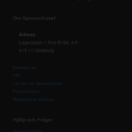
Om Sponsorhuset
Adress
:
Lagergatan 1 Hus B19a, 4 tr
415 11 Göteborg
Kontakta oss
FAQ
Läs mer om Sponsorhuset
Privacy Policy
Registrera ny förening
Hjälp och frågor
Skapa ett ärende