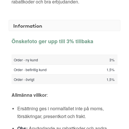
rabattkoder och bra erbjudanden.
Information
Önskefoto ger upp till 3% tillbaka
Order - ny kund
3%
Order - befintlig kund
1,5%
Order - övrigt
1,5%
Allmänna villkor
:
Ersättning ges i normalfallet inte på moms,
försäkringar, presentkort och frakt.
Obs:
Användande av rabattkoder och andra