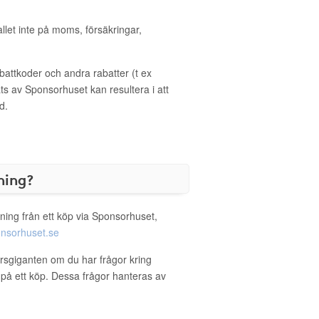
allet inte på moms, försäkringar,
ttkoder och andra rabatter (t ex
s av Sponsorhuset kan resultera i att
d.
ning?
ning från ett köp via Sponsorhuset,
nsorhuset.se
orsgiganten om du har frågor kring
g på ett köp. Dessa frågor hanteras av