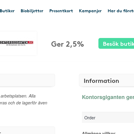
Butiker
Biobiljetter
Presentkort
Kampanjer
Har du före
Ger 2,5%
Besök buti
Information
 arbetsplatsen. Alla
Kontorsgiganten ger
as och de lagerför även
Order
r
Allmänna villkor
: