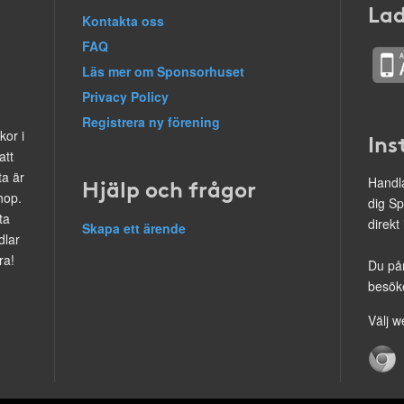
Lad
Kontakta oss
FAQ
Läs mer om Sponsorhuset
Privacy Policy
Registrera ny förening
kor i
Ins
att
ta är
Hjälp och frågor
Handla
hop.
dig Sp
ta
direkt
Skapa ett ärende
dlar
ra!
Du på
besöke
Välj w