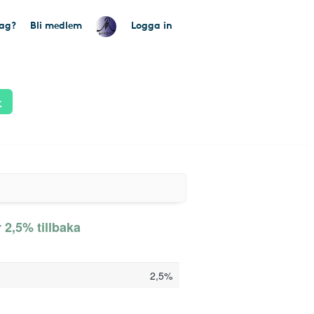
tag?
Bli medlem
Logga in
k
 2,5% tillbaka
2,5%