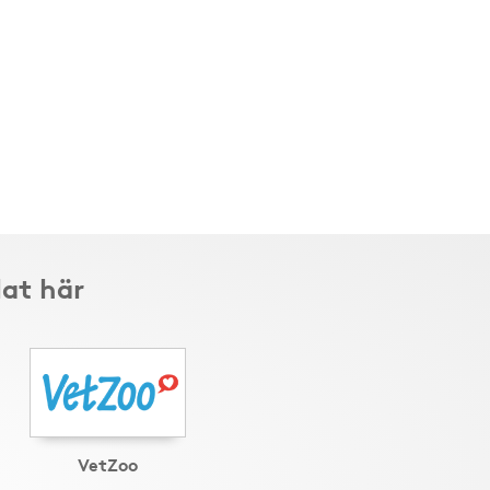
lat här
VetZoo