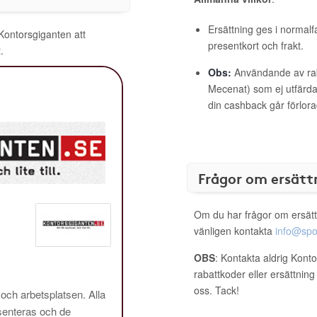
Ersättning ges i normalf
 Kontorsgiganten att
presentkort och frakt.
.
Obs:
Användande av raba
Mecenat) som ej utfärdat
din cashback går förlora
Frågor om ersätt
Om du har frågor om ersätt
vänligen kontakta
info@spo
OBS
: Kontakta aldrig Kont
rabattkoder eller ersättnin
oss. Tack!
 och arbetsplatsen. Alla
enteras och de