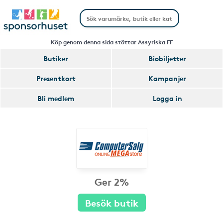
Köp genom denna sida stöttar Assyriska FF
Butiker
Biobiljetter
Presentkort
Kampanjer
Bli medlem
Logga in
Ger 2%
Besök butik