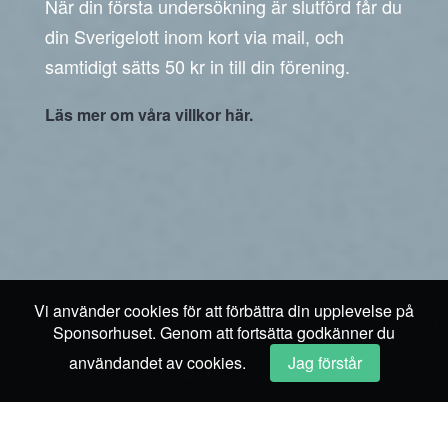
När din första undersökning är slutförd får du
din Sverigelott inom kort via mail, och
samtidigt sätts 50 kr in till din förening.
Läs mer om våra villkor här.
Vi använder cookies för att förbättra din upplevelse på
Sponsorhuset. Genom att fortsätta godkänner du
användandet av cookies.
Jag förstår