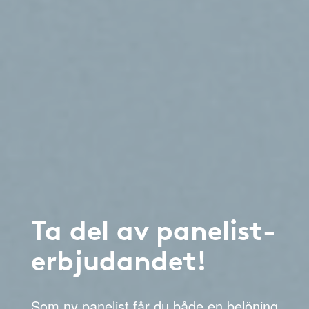
Ta del av panelist-
erbjudandet!
Som ny panelist får du både en belöning