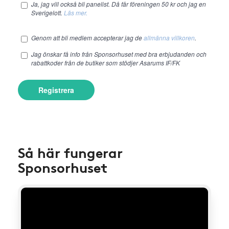
Ja, jag vill också bli panelist. Då får föreningen 50 kr och jag en
Sverigelott.
Läs mer.
Genom att bli medlem accepterar jag de
allmänna villkoren
.
Jag önskar få info från Sponsorhuset med bra erbjudanden och
rabattkoder från de butiker som stödjer Asarums IF/FK
Registrera
Så här fungerar
Sponsorhuset