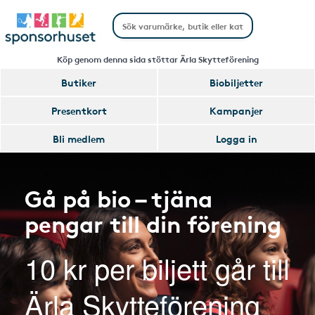
Köp genom denna sida stöttar Ärla Skytteförening
Butiker
Biobiljetter
Presentkort
Kampanjer
Bli medlem
Logga in
Gå på bio – tjäna
pengar till din förening
10 kr per biljett går till
Ärla Skytteförening