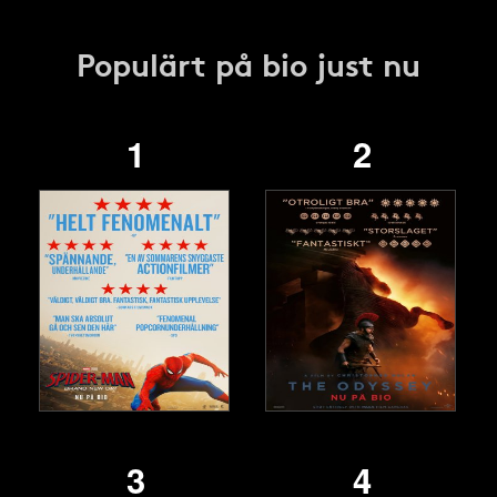
Populärt på bio just nu
1
2
3
4