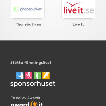
iPhonebutiken
Live It
Stötta föreningslivet
En del av AwardIt