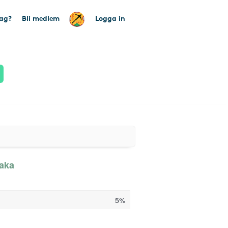
tag?
Bli medlem
Logga in
baka
5%