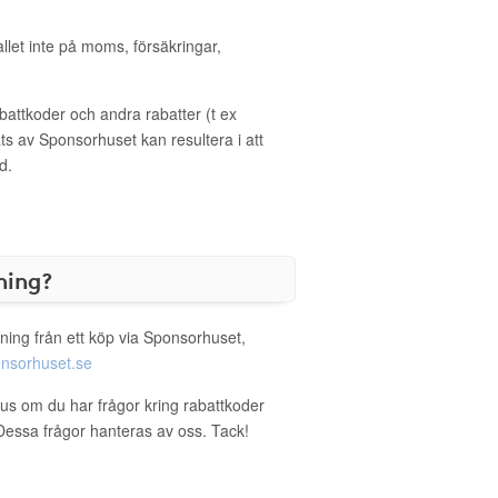
allet inte på moms, försäkringar,
ttkoder och andra rabatter (t ex
s av Sponsorhuset kan resultera i att
d.
ning?
ning från ett köp via Sponsorhuset,
nsorhuset.se
tus om du har frågor kring rabattkoder
. Dessa frågor hanteras av oss. Tack!