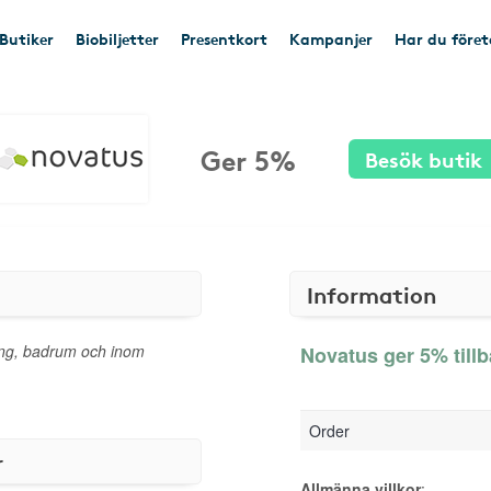
Butiker
Biobiljetter
Presentkort
Kampanjer
Har du före
Ger 5%
Besök butik
Information
ing, badrum och inom
Novatus ger 5% till
Order
r
Allmänna villkor
: