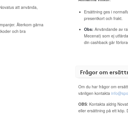
 Novatus att använda,
Ersättning ges i normalf
presentkort och frakt.
kampanjer. Återkom gärna
Obs:
Användande av raba
ttkoder och bra
Mecenat) som ej utfärdat
din cashback går förlora
Frågor om ersätt
Om du har frågor om ersätt
vänligen kontakta
info@spo
OBS
: Kontakta aldrig Nova
eller ersättning på ett köp