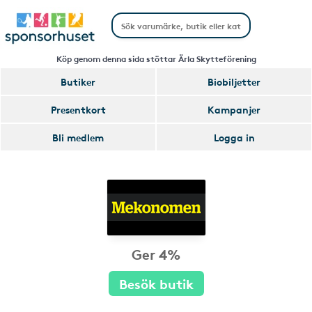
Köp genom denna sida stöttar Ärla Skytteförening
Butiker
Biobiljetter
Presentkort
Kampanjer
Bli medlem
Logga in
Ger 4%
Besök butik