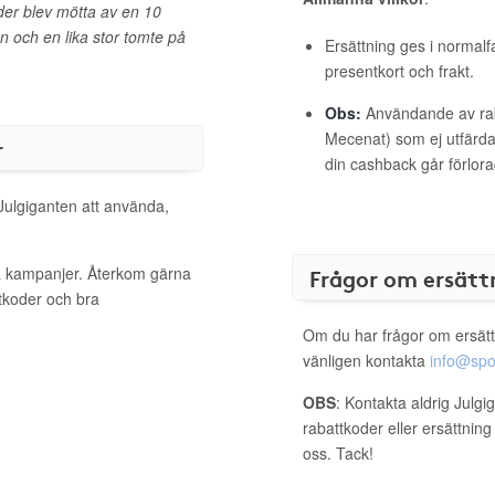
der blev mötta av en 10
 och en lika stor tomte på
Ersättning ges i normalf
presentkort och frakt.
Obs:
Användande av raba
Mecenat) som ej utfärdat
r
din cashback går förlora
 Julgiganten att använda,
va kampanjer. Återkom gärna
Frågor om ersätt
ttkoder och bra
Om du har frågor om ersätt
vänligen kontakta
info@spo
OBS
: Kontakta aldrig Julg
rabattkoder eller ersättnin
oss. Tack!