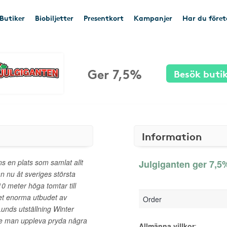
Butiker
Biobiljetter
Presentkort
Kampanjer
Har du före
Ger 7,5%
Besök buti
Information
ns en plats som samlat allt
Julgiganten ger 7,5%
n nu åt sveriges största
10 meter höga tomtar till
Det enorma utbudet av
Order
nds utställning Winter
e man uppleva pryda några
Allmänna villkor
: