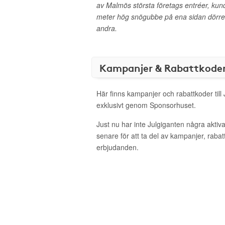
av Malmös största företags entréer, kun
meter hög snögubbe på ena sidan dörren
andra.
Kampanjer & Rabattkode
Här finns kampanjer och rabattkoder till
exklusivt genom Sponsorhuset.
Just nu har inte Julgiganten några akti
senare för att ta del av kampanjer, raba
erbjudanden.