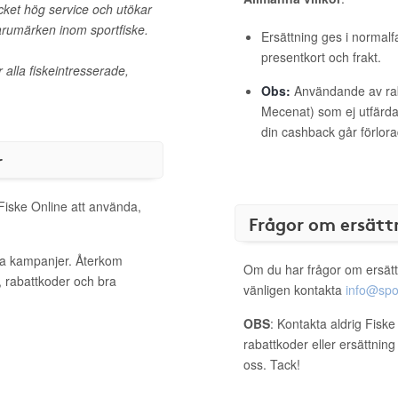
ycket hög service och utökar
arumärken inom sportfiske.
Ersättning ges i normalf
presentkort och frakt.
r alla fiskeintresserade,
Obs:
Användande av raba
Mecenat) som ej utfärdat
din cashback går förlora
r
 Fiske Online att använda,
Frågor om ersätt
iva kampanjer. Återkom
Om du har frågor om ersätt
, rabattkoder och bra
vänligen kontakta
info@spo
OBS
: Kontakta aldrig Fisk
rabattkoder eller ersättnin
oss. Tack!