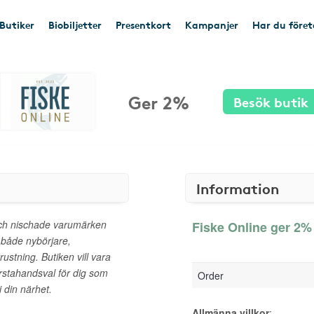
Butiker
Biobiljetter
Presentkort
Kampanjer
Har du före
Ger 2%
Besök butik
Information
 och nischade varumärken
Fiske Online ger 2% 
a både nybörjare,
ustning. Butiken vill vara
örstahandsval för dig som
Order
i din närhet.
Allmänna villkor
: