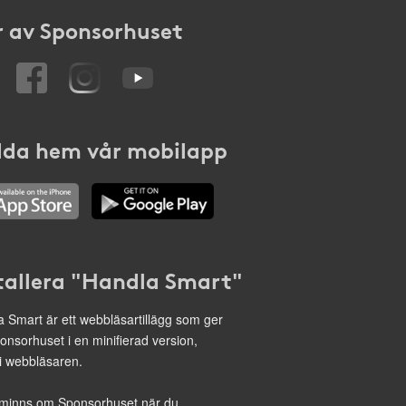
 av Sponsorhuset
da hem vår mobilapp
tallera "Handla Smart"
 Smart är ett webbläsartillägg som ger
onsorhuset i en minifierad version,
 i webbläsaren.
minns om Sponsorhuset när du