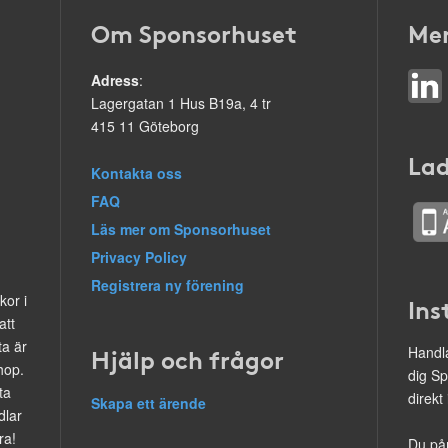
Om Sponsorhuset
Mer
Adress
:
Lagergatan 1 Hus B19a, 4 tr
415 11 Göteborg
Lad
Kontakta oss
FAQ
Läs mer om Sponsorhuset
Privacy Policy
Registrera ny förening
kor i
Ins
att
ta är
Hjälp och frågor
Handla
hop.
dig Sp
ta
direkt
Skapa ett ärende
dlar
ra!
Du på